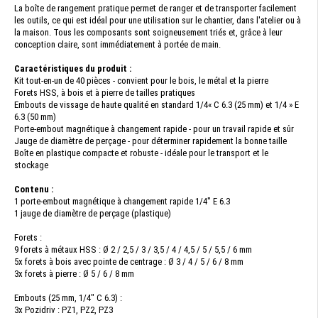
La boîte de rangement pratique permet de ranger et de transporter facilement
les outils, ce qui est idéal pour une utilisation sur le chantier, dans l'atelier ou à
la maison. Tous les composants sont soigneusement triés et, grâce à leur
conception claire, sont immédiatement à portée de main.
Caractéristiques du produit :
Kit tout-en-un de 40 pièces - convient pour le bois, le métal et la pierre
Forets HSS, à bois et à pierre de tailles pratiques
Embouts de vissage de haute qualité en standard 1/4« C 6.3 (25 mm) et 1/4 » E
6.3 (50 mm)
Porte-embout magnétique à changement rapide - pour un travail rapide et sûr
Jauge de diamètre de perçage - pour déterminer rapidement la bonne taille
Boîte en plastique compacte et robuste - idéale pour le transport et le
stockage
Contenu :
1 porte-embout magnétique à changement rapide 1/4" E 6.3
1 jauge de diamètre de perçage (plastique)
Forets :
9 forets à métaux HSS : Ø 2 / 2,5 / 3 / 3,5 / 4 / 4,5 / 5 / 5,5 / 6 mm
5x forets à bois avec pointe de centrage : Ø 3 / 4 / 5 / 6 / 8 mm
3x forets à pierre : Ø 5 / 6 / 8 mm
Embouts (25 mm, 1/4" C 6.3) :
3x Pozidriv : PZ1, PZ2, PZ3