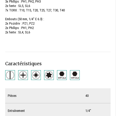
3x Phillips : PH1, PH2, PH3
2x fente : SL5, SL6
7x TORX : T10, T15, T20, T25, T27, T30, T40
Embouts (50 mm, 1/4" E 6.3) :
2x Pozidriv : PZ1, PZ2
2x Phillips : PH1, PH2
2x fente : SL4, SL6
Caractéristiques
Pièces
40
Entraînement
1/4"