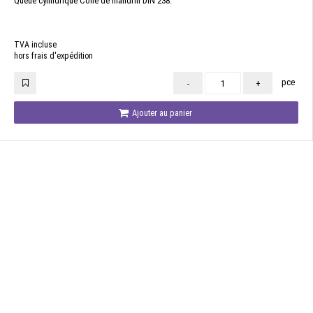
Queue cylindrique Cône de mandrin DIN 238.
TVA incluse
hors frais d'expédition
pce
-
+
Ajouter au panier