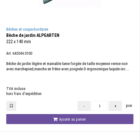
Bêches et coupe-bordures
Bêche de jardin ALPGARTEN
222 x 140 mm
Art. 642044.0100
Bêche de jardin légère et maniable lame forgée de taille moyenne vernie noir
avec marchepied,manche en frêne avec poignée D ergonomique laquée inc ...
TVA incluse
hors frais d'expédition
pce
-
+
Ajouter au panier