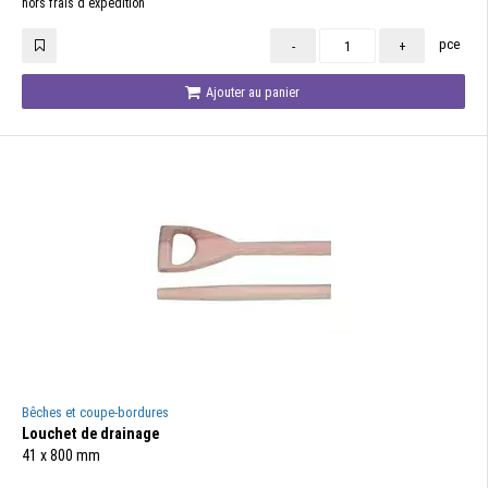
hors frais d'expédition
pce
-
+
Ajouter au panier
Bêches et coupe-bordures
Louchet de drainage
41 x 800 mm