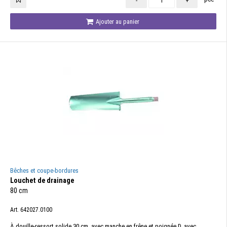
-
+
Ajouter au panier
Bêches et coupe-bordures
Louchet de drainage
80 cm
Art. 642027.0100
À douille-ressort solide 30 cm, avec manche en frêne et poignée D, avec