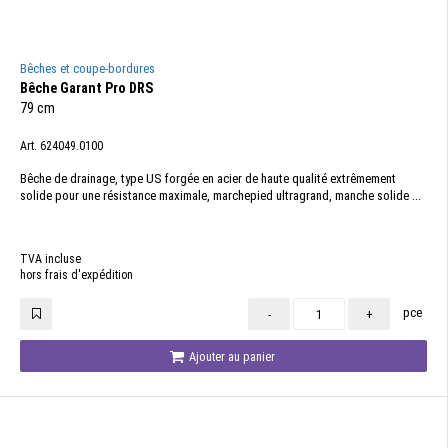
Bêches et coupe-bordures
Bêche Garant Pro DRS
79 cm
Art. 624049.0100
Bêche de drainage, type US forgée en acier de haute qualité extrêmement
solide pour une résistance maximale, marchepied ultragrand, manche solide ...
TVA incluse
hors frais d'expédition
pce
-
+
Ajouter au panier