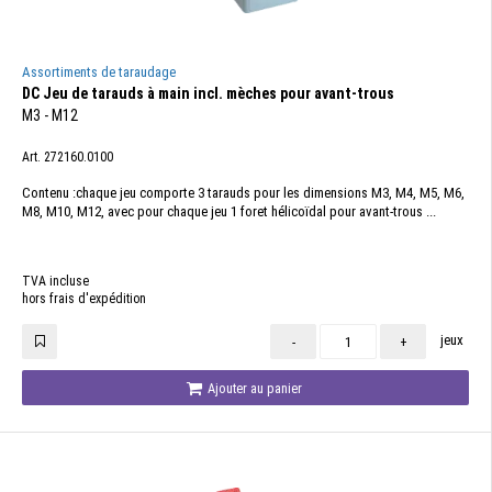
Assortiments de taraudage
DC Jeu de tarauds à main incl. mèches pour avant-trous
M3 - M12
Art. 272160.0100
Contenu :chaque jeu comporte 3 tarauds pour les dimensions M3, M4, M5, M6,
M8, M10, M12, avec pour chaque jeu 1 foret hélicoïdal pour avant-trous ...
TVA incluse
hors frais d'expédition
jeux
-
+
Ajouter au panier