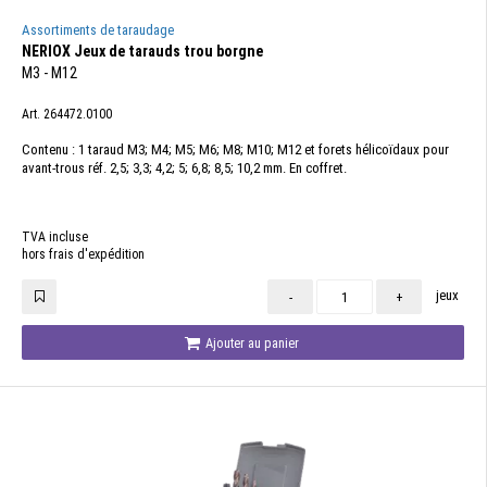
Assortiments de taraudage
NERIOX Jeux de tarauds trou borgne
M3 - M12
Art. 264472.0100
Contenu : 1 taraud M3; M4; M5; M6; M8; M10; M12 et forets hélicoïdaux pour
avant-trous réf. 2,5; 3,3; 4,2; 5; 6,8; 8,5; 10,2 mm. En coffret.
TVA incluse
hors frais d'expédition
jeux
-
+
Ajouter au panier