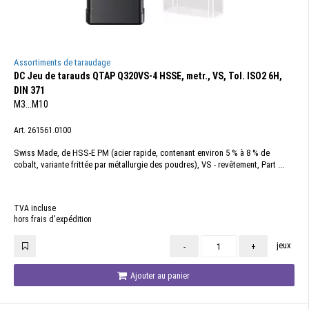
Assortiments de taraudage
DC Jeu de tarauds QTAP Q320VS-4 HSSE, metr., VS, Tol. ISO2 6H,
DIN 371
M3...M10
Art. 261561.0100
Swiss Made, de HSS-E PM (acier rapide, contenant environ 5 % à 8 % de
cobalt, variante frittée par métallurgie des poudres), VS - revêtement, Part ...
TVA incluse
hors frais d'expédition
jeux
-
+
Ajouter au panier