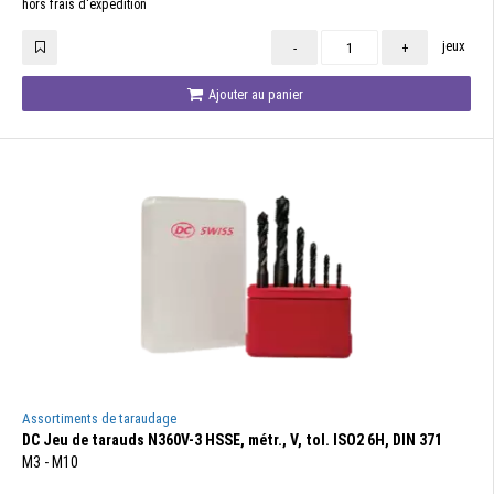
hors frais d'expédition
jeux
-
+
Ajouter au panier
Assortiments de taraudage
DC Jeu de tarauds N360V-3 HSSE, métr., V, tol. ISO2 6H, DIN 371
M3 - M10