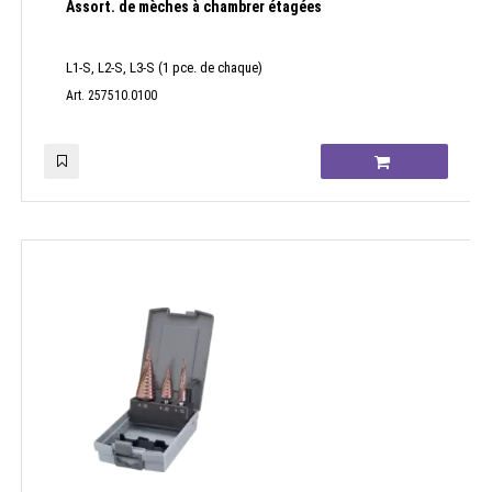
Assort. de mèches à chambrer étagées
L1-S, L2-S, L3-S (1 pce. de chaque)
Art. 257510.0100