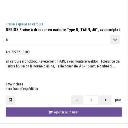
Fraise à queue en carbure
NERIOX Fraise à dresser en carbure Type N, TiAlN, 45°, avec méplat
Art. 227821.0100
en carbure monobloc, Revêtement TiAlN, avec monture Weldon, Tolérance de
l'arbre h6, selon la norme d'usine, Taille nominale Ø 6 - 16 mm, Nombre d ...
TVA incluse
hors frais d'expédition
pce
-
+
Ajouter au panier