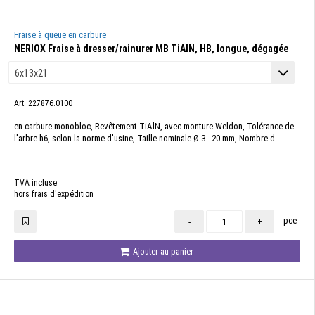
Fraise à queue en carbure
NERIOX Fraise à dresser/rainurer MB TiAlN, HB, longue, dégagée
Art. 227876.0100
en carbure monobloc, Revêtement TiAlN, avec monture Weldon, Tolérance de
l'arbre h6, selon la norme d'usine, Taille nominale Ø 3 - 20 mm, Nombre d ...
TVA incluse
hors frais d'expédition
pce
-
+
Ajouter au panier