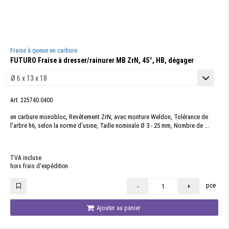
Fraise à queue en carbure
FUTURO Fraise à dresser/rainurer MB ZrN, 45°, HB, dégager
Art. 225740.0400
en carbure monobloc, Revêtement ZrN, avec monture Weldon, Tolérance de
l'arbre h6, selon la norme d'usine, Taille nominale Ø 3 - 25 mm, Nombre de ...
TVA incluse
hors frais d'expédition
pce
-
+
Ajouter au panier