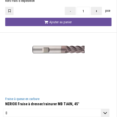
hors frais d'expédition
pce
-
+
Ajouter au panier
Fraise à queue en carbure
NERIOX Fraise à dresser/rainurer MB TiAlN, 45°