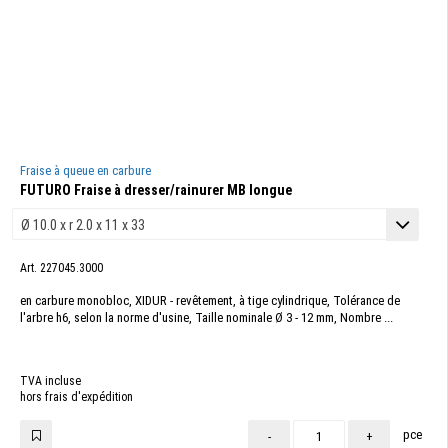
Fraise à queue en carbure
FUTURO Fraise à dresser/rainurer MB longue
Art. 227045.3000
en carbure monobloc, XIDUR - revêtement, à tige cylindrique, Tolérance de
l'arbre h6, selon la norme d'usine, Taille nominale Ø 3 - 12 mm, Nombre ...
TVA incluse
hors frais d'expédition
pce
-
+