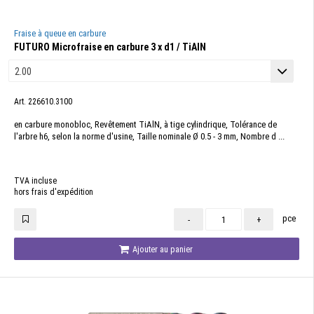
Fraise à queue en carbure
FUTURO Microfraise en carbure 3 x d1 / TiAlN
Art. 226610.3100
en carbure monobloc, Revêtement TiAlN, à tige cylindrique, Tolérance de
l'arbre h6, selon la norme d'usine, Taille nominale Ø 0.5 - 3 mm, Nombre d ...
TVA incluse
hors frais d'expédition
pce
-
+
Ajouter au panier