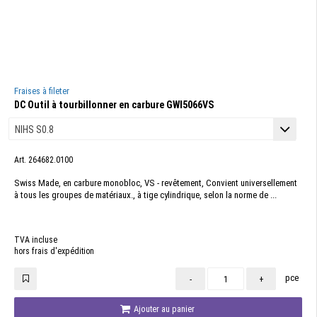
Fraises à fileter
DC Outil à tourbillonner en carbure GWI5066VS
Art. 264682.0100
Swiss Made, en carbure monobloc, VS - revêtement, Convient universellement
à tous les groupes de matériaux., à tige cylindrique, selon la norme de ...
TVA incluse
hors frais d'expédition
pce
-
+
Ajouter au panier