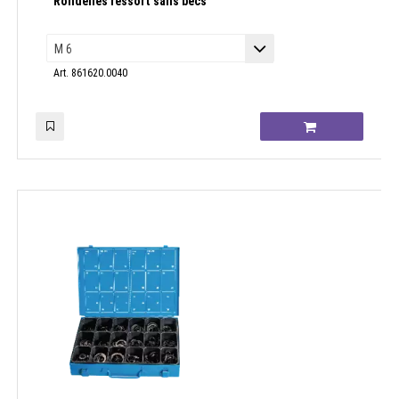
Rondelles ressort sans becs
Art. 861620.0040