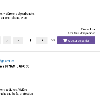
et visière en polycarbonate.
c un smartphone, avec
TVA incluse
hors frais d'expédition
pce
-
+
Ajouter au panier
ège-oreilles
tive DYNAMIC GPC 30
ons auditives. Visière
ouche anti-buée, protection