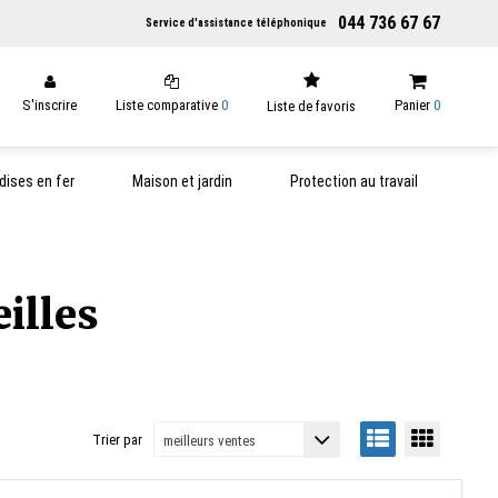
044 736 67 67
Service d'assistance téléphonique
S'inscrire
Liste comparative
0
Panier
0
Liste de favoris
ises en fer
Maison et jardin
Protection au travail
illes
Trier par