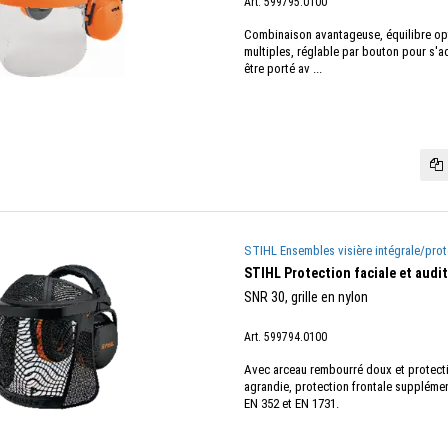
Art. 599795.0100
Combinaison avantageuse, équilibre opti
multiples, réglable par bouton pour s'ad
être porté av ...
STIHL Ensembles visière intégrale/prot
STIHL Protection faciale et audi
SNR 30, grille en nylon
Art. 599794.0100
Avec arceau rembourré doux et protecti
agrandie, protection frontale supplémen
EN 352 et EN 1731.