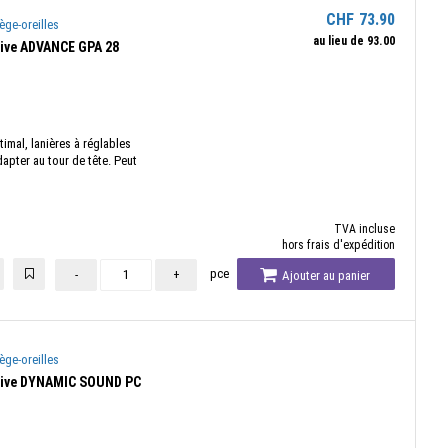
CHF
73.90
ège-oreilles
au lieu de
93.00
tive ADVANCE GPA 28
mal, lanières à réglables
apter au tour de tête. Peut
TVA incluse
hors frais d'expédition
pce
-
+
Ajouter au panier
ège-oreilles
itive DYNAMIC SOUND PC