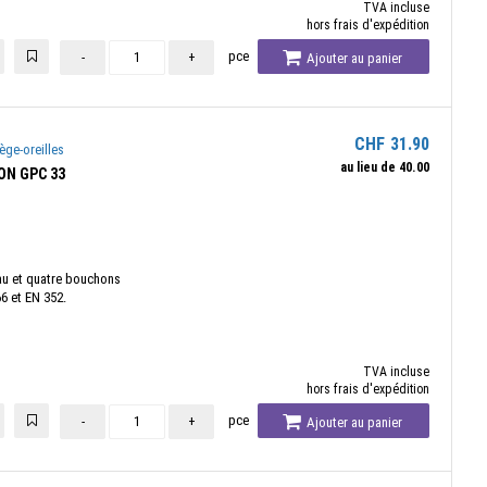
TVA incluse
hors frais d'expédition
pce
-
+
Ajouter au panier
CHF
31.90
ège-oreilles
au lieu de
40.00
ION GPC 33
au et quatre bouchons
6 et EN 352.
TVA incluse
hors frais d'expédition
pce
-
+
Ajouter au panier