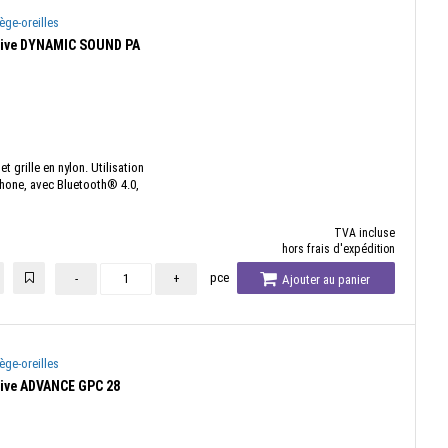
ège-oreilles
itive DYNAMIC SOUND PA
 grille en nylon. Utilisation
hone, avec Bluetooth® 4.0,
TVA incluse
hors frais d'expédition
pce
-
+
Ajouter au panier
ège-oreilles
tive ADVANCE GPC 28