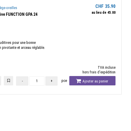
CHF
35.90
ège-oreilles
au lieu de
45.00
tive FUNCTION GPA 24
uditives pour une bonne
n pivotante et arceau réglable.
TVA incluse
hors frais d'expédition
pce
-
+
Ajouter au panier