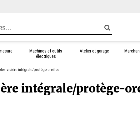
 mesure
Machines et outils
Atelier et garage
Marchand
électriques
es visière intégrale/protège-oreilles
re intégrale/protège-ore