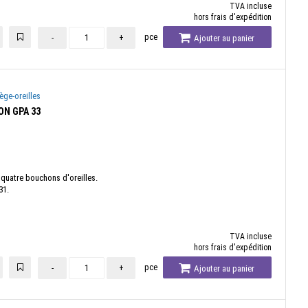
TVA incluse
hors frais d'expédition
pce
-
+
Ajouter au panier
ège-oreilles
ON GPA 33
 quatre bouchons d'oreilles.
31.
TVA incluse
hors frais d'expédition
pce
-
+
Ajouter au panier