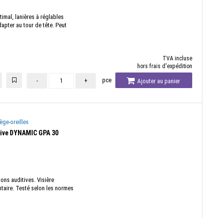
mal, lanières à réglables
apter au tour de tête. Peut
TVA incluse
hors frais d'expédition
pce
-
+
Ajouter au panier
ège-oreilles
tive DYNAMIC GPA 30
ons auditives. Visière
taire. Testé selon les normes