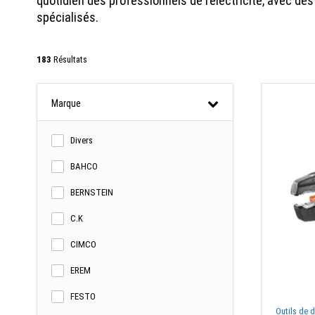
quotidien des professionnels de l’électricité, avec des
spécialisés.
183
Résultats
Marque
Divers
BAHCO
BERNSTEIN
C.K
CIMCO
EREM
FESTO
Outils de 