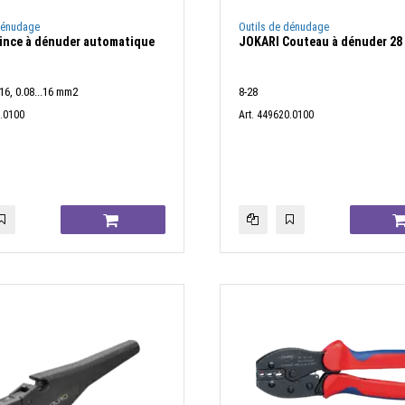
dénudage
Outils de dénudage
ince à dénuder automatique
JOKARI Couteau à dénuder 28
16, 0.08...16 mm2
8-28
9.0100
Art. 449620.0100