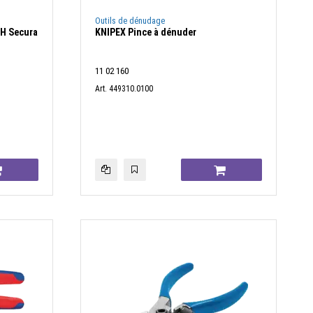
Outils de dénudage
 H Secura
KNIPEX Pince à dénuder
11 02 160
Art. 449310.0100