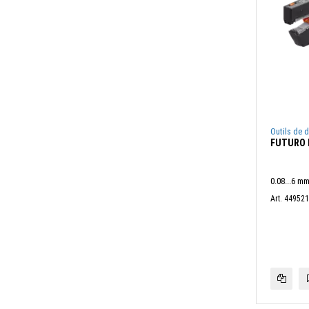
Outils de 
FUTURO P
0.08...6 m
Art. 44952