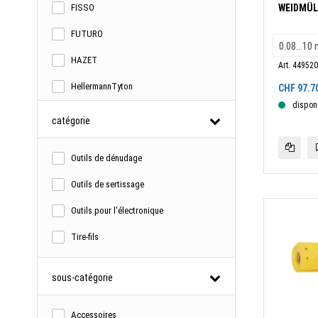
FISSO
WEIDMÜLL
FUTURO
HAZET
Art. 44952
HellermannTyton
CHF
97.7
dispon
JOKARI
catégorie
KATIMEX
Outils de dénudage
KENDO
Outils de sertissage
KNIPEX
Outils pour l'électronique
LEGRIS
Tire-fils
LÖWE
MILWAUKEE
sous-catégorie
NERIOX
Accessoires