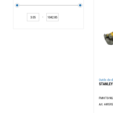
Pinces à manchonner
Pinces à sertir
-
Pinces de câblage
Pinces d'installation
Pinces pour cosses de câbles
Préhenseur
Sets de sertissage
Tire-câble
Outils de 
Tire-fils
STANLEY 
FMHT0-9623
Art. 44959