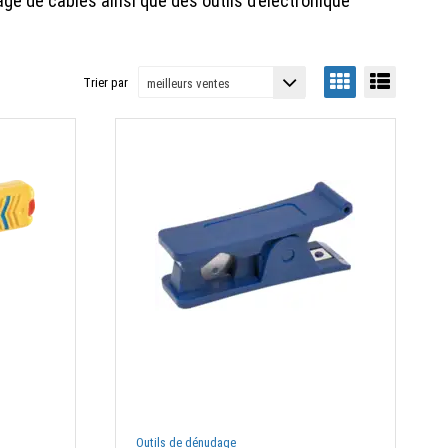
rage de câbles ainsi que des outils d’électronique
Trier par
Outils de dénudage