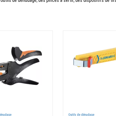
 outils de dénudage, des pinces à sertir, des dispositifs de ti
dénudage
Outils de dénudage