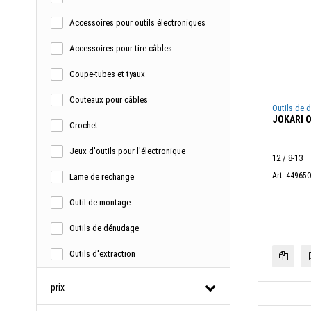
STAHLWILLE
Accessoires pour outils électroniques
STANLEY
Accessoires pour tire-câbles
ULLMAN
Coupe-tubes et tyaux
WEIDMÜLLER
Couteaux pour câbles
Outils de 
JOKARI O
Crochet
Jeux d'outils pour l'électronique
12 / 8-13
Art. 44965
Lame de rechange
Outil de montage
Outils de dénudage
Outils d'extraction
Pinces à dénuder
prix
Pinces à enficher