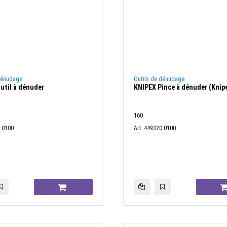
dénudage
Outils de dénudage
util à dénuder
KNIPEX Pince à dénuder (Knip
160
0.0100
Art. 449320.0100