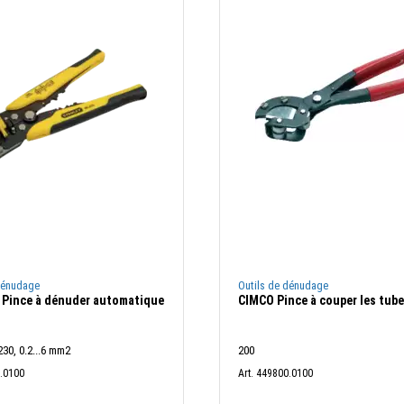
dénudage
Outils de dénudage
Pince à dénuder automatique
CIMCO Pince à couper les tub
0, 0.2...6 mm2
200
5.0100
Art. 449800.0100