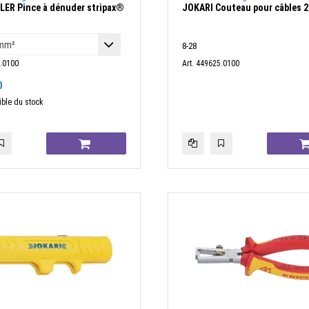
ER Pince à dénuder stripax®
JOKARI Couteau pour câbles 2
8-28
0.0100
Art. 449625.0100
0
ible du stock