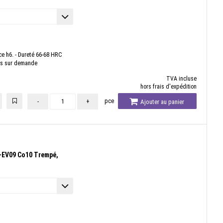
nce h6. - Dureté 66-68 HRC
es sur demande
TVA incluse
hors frais d'expédition
pce
-
+
Ajouter au panier
-EV09 Co10 Trempé,