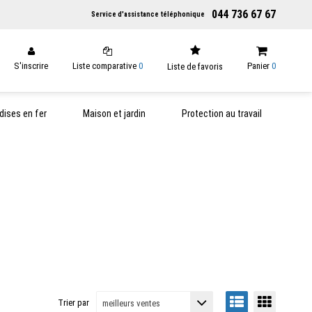
044 736 67 67
Service d'assistance téléphonique
S'inscrire
Liste comparative
0
Panier
0
Liste de favoris
ises en fer
Maison et jardin
Protection au travail
Trier par