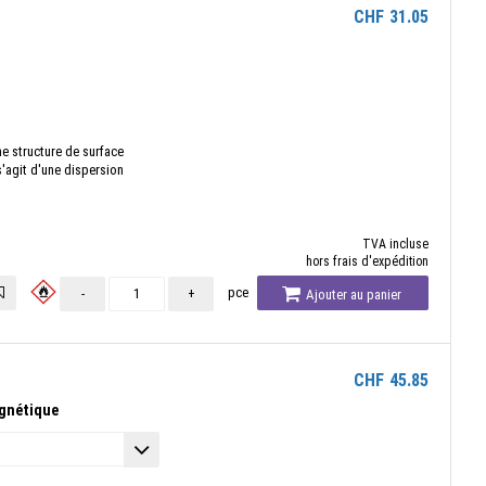
CHF
31.05
e structure de surface
s'agit d'une dispersion
TVA incluse
hors frais d'expédition
pce
-
+
Ajouter au panier
CHF
45.85
gnétique