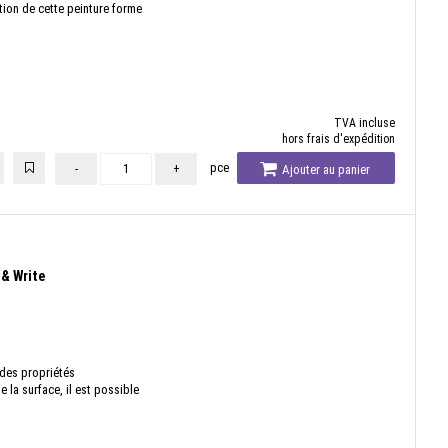
tion de cette peinture forme
TVA incluse
hors frais d'expédition
pce
-
+
Ajouter au panier
 & Write
 des propriétés
 la surface, il est possible