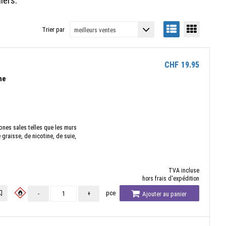
iers.
Trier par
CHF
19.95
he
nes sales telles que les murs
graisse, de nicotine, de suie,
TVA incluse
hors frais d'expédition
pce
-
+
Ajouter au panier