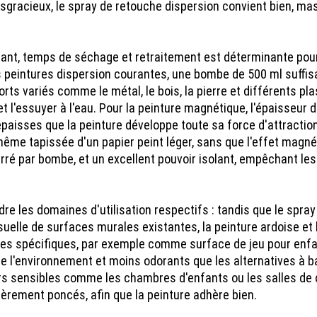
sgracieux, le spray de retouche dispersion convient bien, ma
rant, temps de séchage et retraitement est déterminante pour 
s peintures dispersion courantes, une bombe de 500 ml suffis
orts variés comme le métal, le bois, la pierre et différents 
 et l'essuyer à l'eau. Pour la peinture magnétique, l'épaisseu
épaisses que la peinture développe toute sa force d'attractio
ême tapissée d'un papier peint léger, sans que l'effet magné
rré par bombe, et un excellent pouvoir isolant, empêchant les
e les domaines d'utilisation respectifs : tandis que le spray
 visuelle de surfaces murales existantes, la peinture ardoise e
ales spécifiques, par exemple comme surface de jeu pour enf
e l'environnement et moins odorants que les alternatives à ba
urs sensibles comme les chambres d'enfants ou les salles de c
égèrement poncés, afin que la peinture adhère bien.