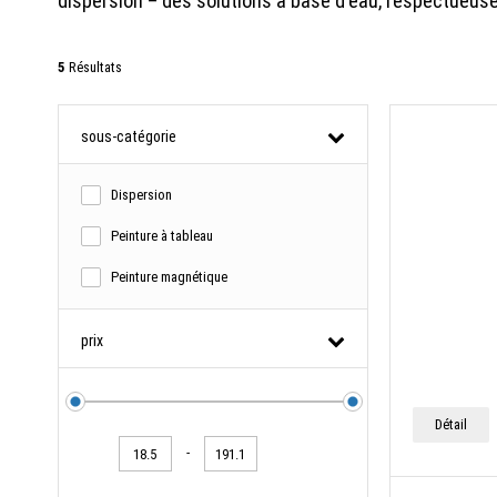
dispersion – des solutions à base d'eau, respectueuses
5
Résultats
sous-catégorie
Dispersion
Peinture à tableau
Peinture magnétique
prix
Détail
-