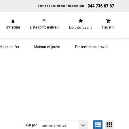
044 736 67 67
Service d'assistance téléphonique
S'inscrire
Liste comparative
0
Panier
0
Liste de favoris
ises en fer
Maison et jardin
Protection au travail
Trier par