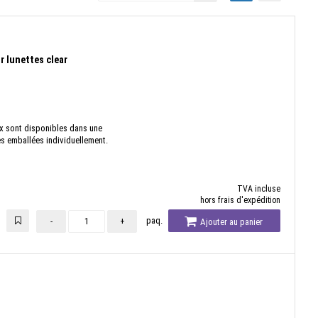
 lunettes clear
x sont disponibles dans une
es emballées individuellement.
TVA incluse
hors frais d'expédition
paq.
-
+
Ajouter au panier