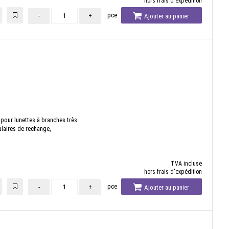
hors frais d'expédition
pce
-
+
Ajouter au panier
l pour lunettes à branches très
ulaires de rechange,
TVA incluse
hors frais d'expédition
pce
-
+
Ajouter au panier