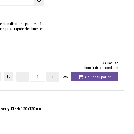
 signalisation ; propre grâce
ne prise rapide des lunettes ;
TVA incluse
hors frais d'expédition
pce
-
+
Ajouter au panier
mberly-Clark 120x120mm
s