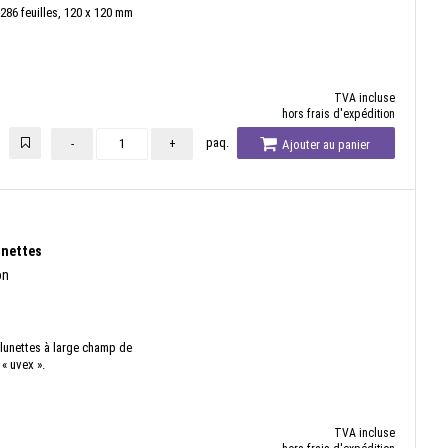
286 feuilles, 120 x 120 mm
TVA incluse
hors frais d'expédition
paq.
-
+
Ajouter au panier
unettes
on
 lunettes à large champ de
 « uvex ».
TVA incluse