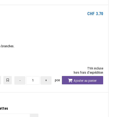
CHF
3.70
à branches.
TVA incluse
hors frais d'expédition
pce
-
+
Ajouter au panier
ettes