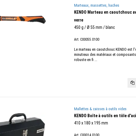
Marteaux, massettes, haches
KENDO Marteau en caoutchouc av
verre
450 g / Ø 55 mm / blanc
Art. C00055.0100
Le marteau en caoutchouc KENDO est l'out
minutieux des matériaux et composants
robuste en fi ...
Mallettes & caisses à outils vides
KENDO Boîte à outils en tôle d'ac
410 x 180 x 195 mm
Art. C00014.0100