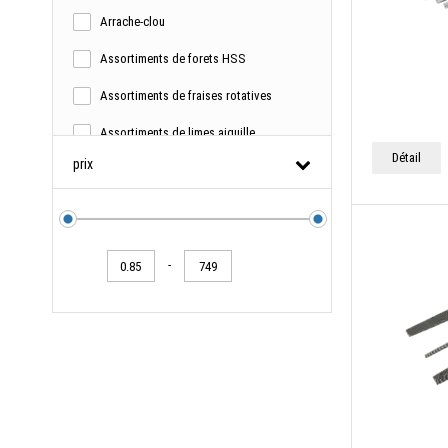
Arrache-clou
Clés à douilles
Assortiments de forets HSS
Clés dynamométriques
Assortiments de fraises rotatives
Coffret à outils équipé
Assortiments de limes aiguille
Coupe-tubes & tarauds
Détail
prix
Assortiments de limes d'atelier
Couteau de travail
Assortiments de râpes
Couteaux de poche
Bandes de recouvrement
Crics en acier et dispositifs de levage
-
Bandes d'étanchéité
Emporte-pièces & poinçons de tôle
Bike-Tools
Équerre
Boîte à fournitures
Faucheuses, faucilles, cisailles à gazon
Brosses en fils d'acier
Fraises sur tige au carbure
Burins
Grattoirs