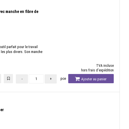
ec manche en fibre de
il parfait pour le travail
 les plus divers. Son manche
TVA incluse
hors frais d'expédition
pce
-
+
Ajouter au panier
ier