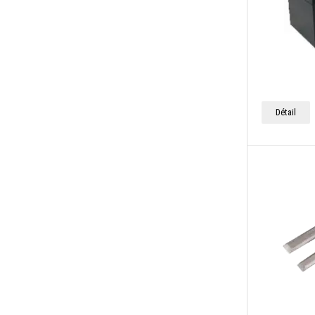
Crics
Pierre à aiguiser
Crochets
Pinceaux, rouleaux à peinture, brosses
Élément de serrage angulaire
Pinces à riveter et pinces à plomber
Équerre
Pinces coupantes
Fer à clouer
Détail
Pinces de mécanicien
Film de protection
Pinces multiprises & pinces serre-tubes
Fraise plate
Pistolet de soufflage à air comprimé
Grattoir universel
Poignées de tournevis & lames
Haches
Pointeaux & burins
Jeux de clés à douille 1/2"
Poubelles et conteneurs
Jeux de clés à douille 1/4"
Produits d'étanchéité pour filetages
Jeux de clés à douille 3/8"
Pulvérisateurs, arroseurs, arrosage