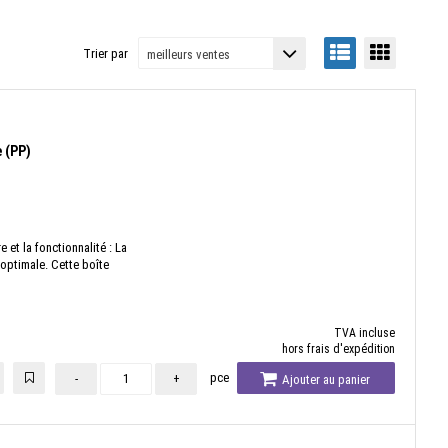
Trier par
 (PP)
e et la fonctionnalité : La
 optimale. Cette boîte
TVA incluse
hors frais d'expédition
pce
-
+
Ajouter au panier