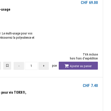
CHF
69.00
i-usage
: Le multi-usage pour vos
Découvrez la polyvalence et
TVA incluse
hors frais d'expédition
pce
-
+
Ajouter au panier
CHF
7.40
s pour vis TORX®,