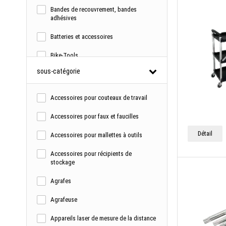
Bandes de recouvrement, bandes
adhésives
Batteries et accessoires
Bike-Tools
sous-catégorie
Boîtes pour les petites pièces
Brosses en fil manuelles
Accessoires pour couteaux de travail
Chariot de transport
Accessoires pour faux et faucilles
Chariot d'outillage équipé
Détail
Accessoires pour mallettes à outils
Chariots d'atelier et servants
Accessoires pour récipients de
stockage
Chasse-pointes & chasse-goupilles
Agrafes
Cisailles
Agrafeuse
Ciseaux de jardin et sécateurs
Appareils laser de mesure de la distance
Clé à molette