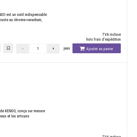
DO est un outil indispensable
robuste au chrome-vanadium,
TVA incluse
hors frais d'expédition
jeux
-
+
Ajouter au panier
er de KENDO, conçu sur mesure
eux et les artisans