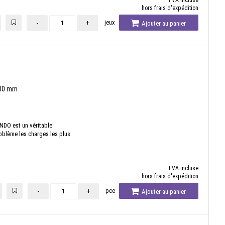
TVA incluse
hors frais d'expédition
jeux
-
+
Ajouter au panier
400 mm
NDO est un véritable
oblème les charges les plus
TVA incluse
hors frais d'expédition
pce
-
+
Ajouter au panier