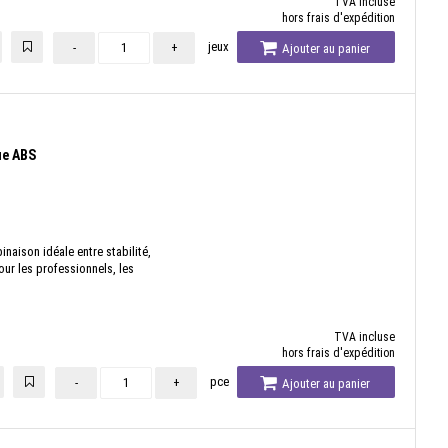
TVA incluse
hors frais d'expédition
jeux
-
+
Ajouter au panier
ue ABS
naison idéale entre stabilité,
pour les professionnels, les
TVA incluse
hors frais d'expédition
pce
-
+
Ajouter au panier