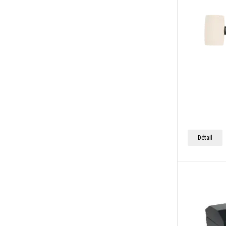
Clé dynamométriques à cliquet
Mèche à pierre et mèche à béton
Coffret à outils équipé
Mètre à ruban et décamètre à ruban
Coffret pour petites pièces
Meules à tronçonner
Compresseurs sans fil
Meuleuse sans fil
Cordeaux marqueur
Mise à niveau, marquage
Coupe-boulon
Outils à manche court
Coupe-branches
Outils de construction
Coupe-câbles métalliques
Détail
Outils de dénudage
Coupe-tubes
Outils de ponçage fin et de polissage
Couteau universel
Outils de sertissage
Couteaux de poche
Outils pour l'automobile
Couteaux pour câbles
Perceuses sans fil