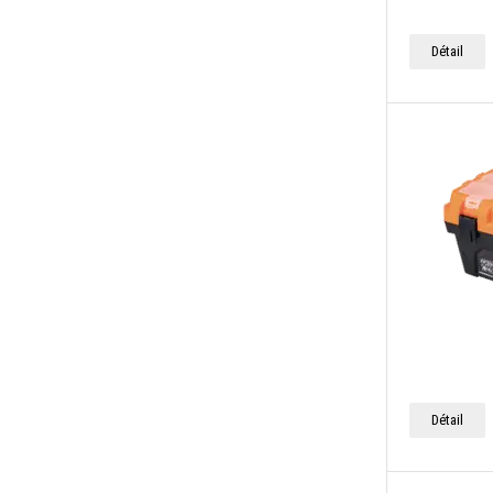
Jeux de clés à ergots TORX
Râpes
Jeux de clés à fourches doubles
Détail
Rapporteurs d'angles
Jeux de clés à rochet mixtes
Récipients de stockage
Jeux de clés mâles à six pans creux
Rochets et raccords enfichables 1/2"
Jeux de clés mixtes
Rochets et raccords enfichables 1/4"
Jeux de clés polygonales doubles
Rochets et raccords enfichables 3/8"
Jeux de pinces universelles
Sacoches à outils vides
Jeux de tournevis à fente et cruciformes
Scies à accus
Jeux de tournevis TORX
Scies à bois
Jeux d'embouts avec six pans de 1/4" C
Scies à branches et scies à arbres
6.3
Détail
Scies à métaux
Jeux d'embouts avec six pans de 1/4" E
6.3
Scies à plâtre
KENDO Batteries et chargeurs