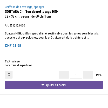
Chiffons de nettoyage, éponges
SONTARA Chiffon de nettoyage HDH
32 x 38 cm, paquet de 60 chiffons
Art. 551285.0100
Sontara HDH, chiffon spécial fin et réutilisable pour les zones sensibles à la
poussière et aux peluches, pour le pré-traitement de la peinture et ...
CHF
21.95
TVA incluse
hors frais d'expédition
paq.
-
+
Ajouter au panier