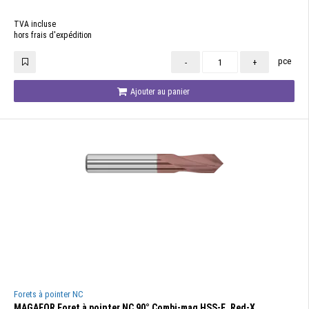
TVA incluse
hors frais d'expédition
pce
-
+
Ajouter au panier
Forets à pointer NC
MAGAFOR Foret à pointer NC 90° Combi-mag HSS-E, Red-X