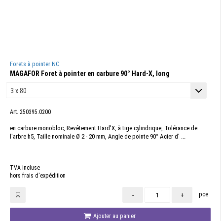
Forets à pointer NC
MAGAFOR Foret à pointer en carbure 90° Hard-X, long
Art. 250395.0200
en carbure monobloc, Revêtement Hard'X, à tige cylindrique, Tolérance de
l'arbre h5, Taille nominale Ø 2 - 20 mm, Angle de pointe 90° Acier d' ...
TVA incluse
hors frais d'expédition
pce
-
+
Ajouter au panier