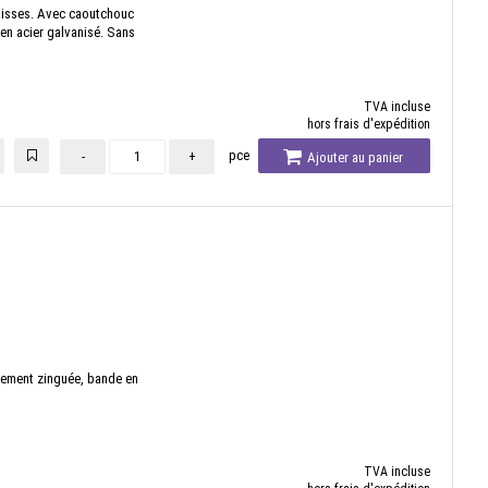
graisses. Avec caoutchouc
 en acier galvanisé. Sans
TVA incluse
hors frais d'expédition
pce
-
+
Ajouter au panier
cement zinguée, bande en
TVA incluse