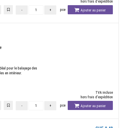
hors frais d'expédition
pce
-
+
Ajouter au panier
e
déal pour le balayage des
s en intérieur.
TVA incluse
hors frais d'expédition
pce
-
+
Ajouter au panier