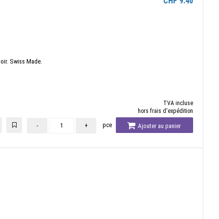
CHF
9.40
toir. Swiss Made.
TVA incluse
hors frais d'expédition
pce
-
+
Ajouter au panier