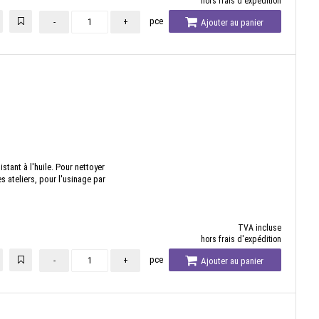
hors frais d'expédition
pce
-
+
Ajouter au panier
istant à l'huile. Pour nettoyer
s ateliers, pour l'usinage par
TVA incluse
hors frais d'expédition
pce
-
+
Ajouter au panier