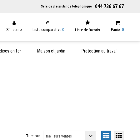
044 736 67 67
Service d'assistance téléphonique
S'inscrire
Liste comparative
0
Panier
0
Liste de favoris
ises en fer
Maison et jardin
Protection au travail
Trier par