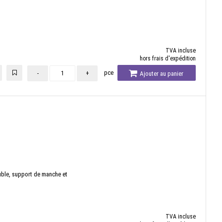
TVA incluse
hors frais d'expédition
pce
-
+
Ajouter au panier
le, support de manche et
TVA incluse