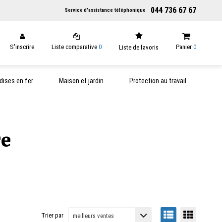
044 736 67 67
Service d'assistance téléphonique
S'inscrire
Liste comparative
0
Panier
0
Liste de favoris
ises en fer
Maison et jardin
Protection au travail
re
Trier par