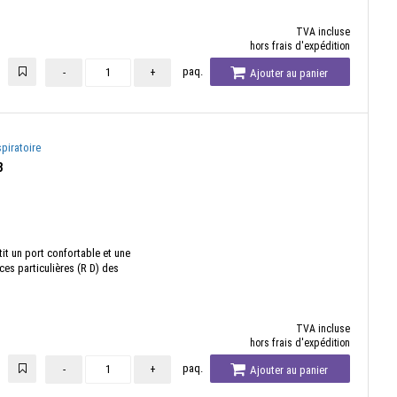
TVA incluse
hors frais d'expédition
paq.
-
+
Ajouter au panier
piratoire
3
t un port confortable et une
ces particulières (R D) des
TVA incluse
hors frais d'expédition
paq.
-
+
Ajouter au panier