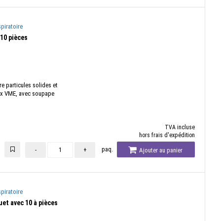
piratoire
10 pièces
re particules solides et
 4x VME, avec soupape
TVA incluse
hors frais d'expédition
paq.
-
+
Ajouter au panier
piratoire
et avec 10 à pièces