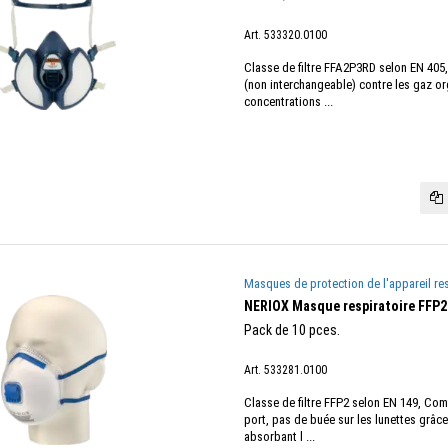
Art. 533320.0100
Classe de filtre FFA2P3RD selon EN 405, 
(non interchangeable) contre les gaz o
concentrations ...
Masques de protection de l'appareil res
NERIOX Masque respiratoire FFP2
Pack de 10 pces.
Art. 533281.0100
Classe de filtre FFP2 selon EN 149, Comf
port, pas de buée sur les lunettes grâc
absorbant l ...