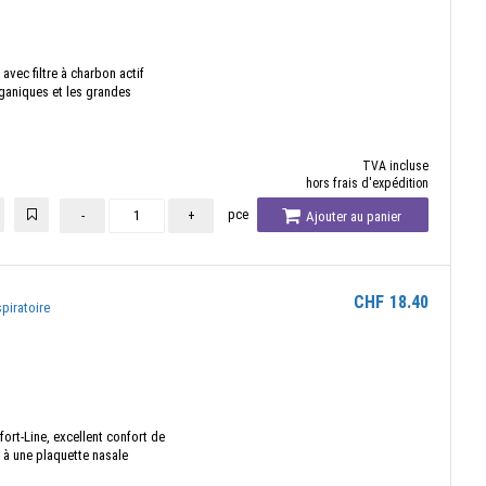
avec filtre à charbon actif
rganiques et les grandes
TVA incluse
hors frais d'expédition
pce
-
+
Ajouter au panier
CHF
18.40
piratoire
ort-Line, excellent confort de
e à une plaquette nasale