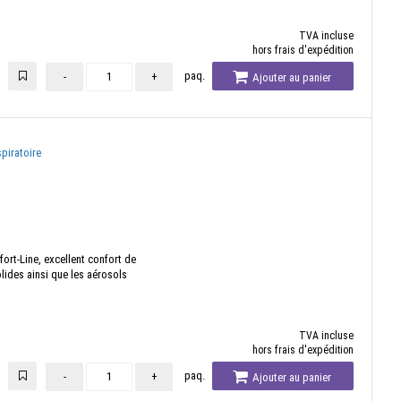
TVA incluse
hors frais d'expédition
paq.
-
+
Ajouter au panier
piratoire
ort-Line, excellent confort de
olides ainsi que les aérosols
TVA incluse
hors frais d'expédition
paq.
-
+
Ajouter au panier