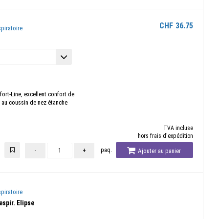
CHF
36.75
piratoire
ort-Line, excellent confort de
e au coussin de nez étanche
TVA incluse
hors frais d'expédition
paq.
-
+
Ajouter au panier
piratoire
spir. Elipse