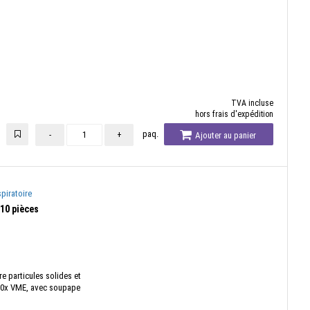
TVA incluse
hors frais d'expédition
paq.
-
+
Ajouter au panier
piratoire
10 pièces
re particules solides et
à 10x VME, avec soupape