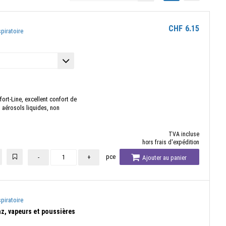
CHF
6.15
piratoire
ort-Line, excellent confort de
s aérosols liquides, non
TVA incluse
hors frais d'expédition
pce
-
+
Ajouter au panier
piratoire
z, vapeurs et poussières