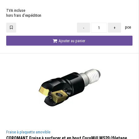
TVA incluse
hors frais d'expédition
pce
-
+
Ajouter au panier
Fraise à plaquette amovible
COROMANT Fraise à surfacer et en bout CoroMill MS20 (filetage