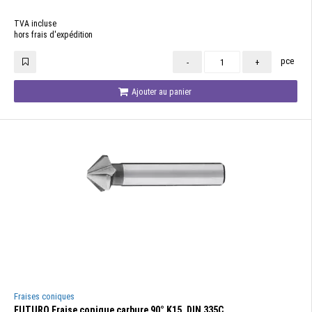
TVA incluse
hors frais d'expédition
pce
-
+
Ajouter au panier
Fraises coniques
FUTURO Fraise conique carbure 90° K15, DIN 335C