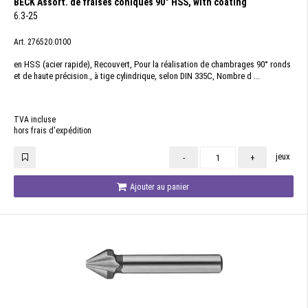
BECK Assort. de fraises coniques 90° HSS, with coating
6.3-25
Art. 276520.0100
en HSS (acier rapide), Recouvert, Pour la réalisation de chambrages 90° ronds
et de haute précision., à tige cylindrique, selon DIN 335C, Nombre d ...
TVA incluse
hors frais d'expédition
jeux
-
+
Ajouter au panier