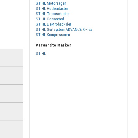
STIHL Motorsägen
STIHL Hochentaster
STIHL Trennschleifer
STIHL Connected
STIHL Elektrohäcksler
STIHL Gurtsystem ADVANCE X-Flex
STIHL Kompressoren
Verwandte Marken
STIHL