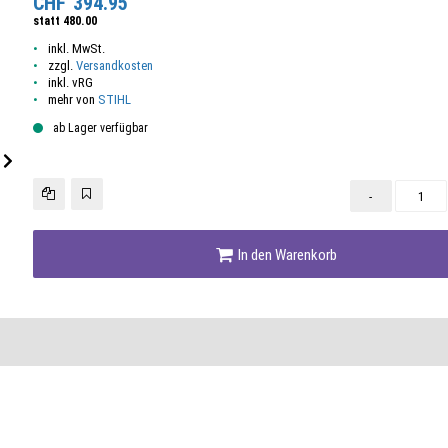
CHF
394.95
statt
480.00
inkl. MwSt.
zzgl.
Versandkosten
inkl. vRG
mehr von
STIHL
ab Lager verfügbar
-
In den Warenkorb