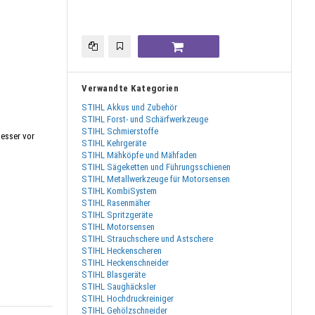
Verwandte Kategorien
STIHL Akkus und Zubehör
STIHL Forst- und Schärfwerkzeuge
STIHL Schmierstoffe
messer vor
STIHL Kehrgeräte
STIHL Mähköpfe und Mähfaden
STIHL Sägeketten und Führungsschienen
STIHL Metallwerkzeuge für Motorsensen
STIHL KombiSystem
STIHL Rasenmäher
STIHL Spritzgeräte
STIHL Motorsensen
STIHL Strauchschere und Astschere
STIHL Heckenscheren
STIHL Heckenschneider
STIHL Blasgeräte
STIHL Saughäcksler
STIHL Hochdruckreiniger
STIHL Gehölzschneider