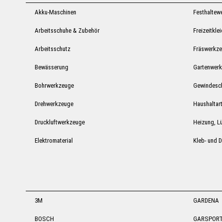
Akku-Maschinen
Festhaltew
Arbeitsschuhe & Zubehör
Freizeitkle
Arbeitsschutz
Fräswerkz
Bewässerung
Gartenwer
Bohrwerkzeuge
Gewindesc
Drehwerkzeuge
Haushaltart
Druckluftwerkzeuge
Heizung, Lü
Elektromaterial
Kleb- und D
3M
GARDENA
BOSCH
GARSPOR