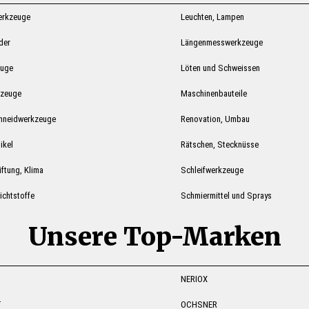
erkzeuge
Leuchten, Lampen
ider
Längenmesswerkzeuge
euge
Löten und Schweissen
kzeuge
Maschinenbauteile
hneidwerkzeuge
Renovation, Umbau
ikel
Rätschen, Stecknüsse
ftung, Klima
Schleifwerkzeuge
ichtstoffe
Schmiermittel und Sprays
Unsere Top-Marken
NERIOX
T
OCHSNER