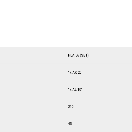
HLA 56 (SET)
1x AK 20
1x AL 101
210
45