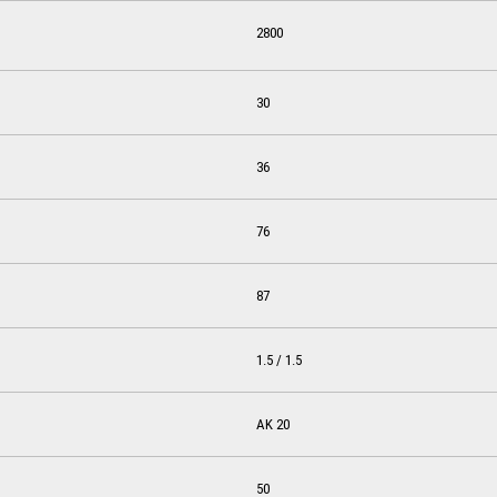
2800
30
36
76
87
1.5 / 1.5
AK 20
50