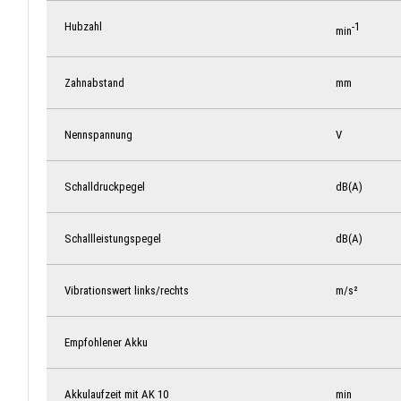
Hubzahl
-1
min
Zahnabstand
mm
Nennspannung
V
Schalldruckpegel
dB(A)
Schallleistungspegel
dB(A)
Vibrationswert links/rechts
m/s²
Empfohlener Akku
Akkulaufzeit mit AK 10
min