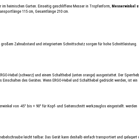
im heimischen Garten. Einseitig geschliffene Messer in Tropfenform,
Messerwinkel s
Transportlänge 115 cm, Gesamtlänge 210 cm.
t großem Zahnabstand und integriertem Schnittschutz sorgen für hohe Schnittleistung.
ERGO-Hebel (schwarz) und einem Schalthebel (unten orange) ausgestattet. Der Sperrhebe
es Einschalten des Gerätes. Wenn ERGO-Hebel und Schalthebel gedrückt werden, ist ein
winkel von -45° bis + 90° für Kopf- und Seitenschnitt werkzeuglos eingestellt. werden
belschraube leicht teilbar. Das Gerät kann deshalb einfach transportiert und gelagert