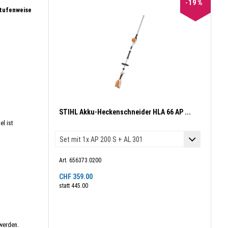
19
%
tufenweise
STIHL Akku-Heckenschneider HLA 66 AP ...
l ist
Art. 656373.0200
CHF
359.00
statt
445.00
 werden.