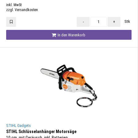
inkl. MwSt
zzgl. Versandkosten
Stk
-
+
In den Warenkorb
STIHL Gadgets
STIHL Schlüsselanhänger Motorsäge
10 cm, mit Geräusch, inkl. Batterien