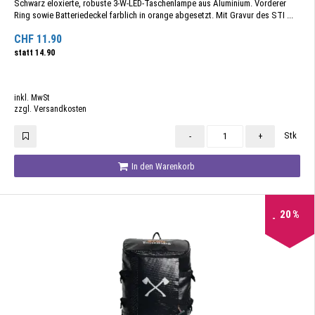
Schwarz eloxierte, robuste 3-W-LED-Taschenlampe aus Aluminium. Vorderer
Ring sowie Batteriedeckel farblich in orange abgesetzt. Mit Gravur des STI ...
CHF
11.90
statt
14.90
inkl. MwSt
zzgl. Versandkosten
Stk
-
+
In den Warenkorb
20
%