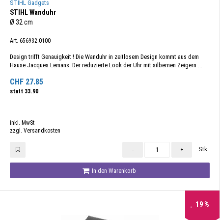
STIHL Gadgets
STIHL Wanduhr
Ø 32 cm
Art. 656932.0100
Design trifft Genauigkeit ! Die Wanduhr in zeitlosem Design kommt aus dem
Hause Jacques Lemans. Der reduzierte Look der Uhr mit silbernen Zeigern ...
CHF
27.85
statt
33.90
inkl. MwSt
zzgl. Versandkosten
Stk
-
+
In den Warenkorb
19
%