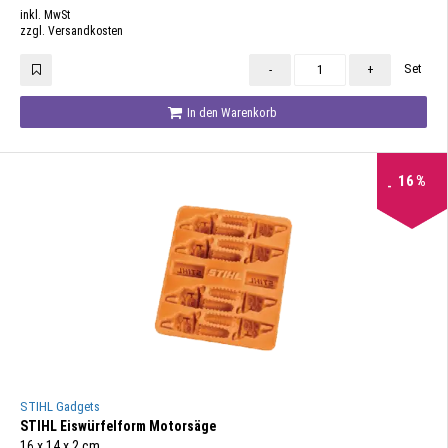
inkl. MwSt
zzgl. Versandkosten
Set
-
+
In den Warenkorb
16
%
STIHL Gadgets
STIHL Eiswürfelform Motorsäge
16 x 14 x 2 cm