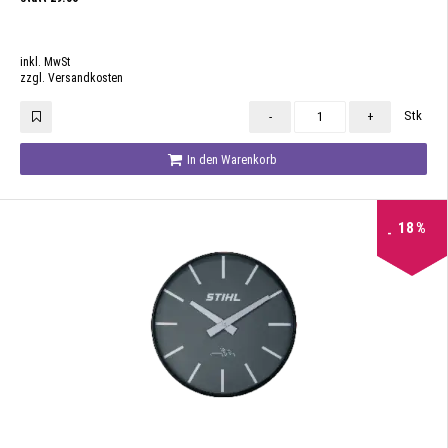
inkl. MwSt
zzgl. Versandkosten
Stk
-
+
In den Warenkorb
18
%