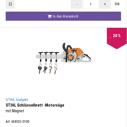
Stk
-
+
In den Warenkorb
20
%
STIHL Gadgets
STIHL Schlüsselbrett -Motorsäge
mit Magnet
Art. 658023.0100