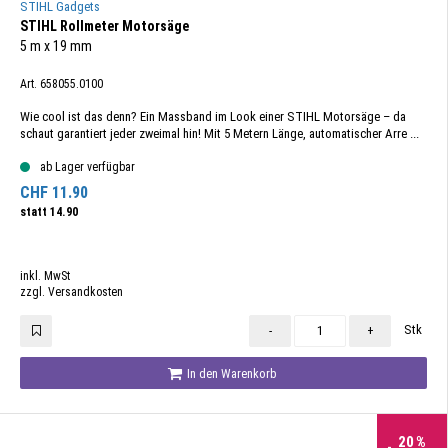
STIHL Gadgets
STIHL Rollmeter Motorsäge
5 m x 19 mm
Art. 658055.0100
Wie cool ist das denn? Ein Massband im Look einer STIHL Motorsäge – da
schaut garantiert jeder zweimal hin! Mit 5 Metern Länge, automatischer Arre ...
ab Lager verfügbar
CHF
11.90
statt
14.90
inkl. MwSt
zzgl. Versandkosten
Stk
-
+
In den Warenkorb
20
%