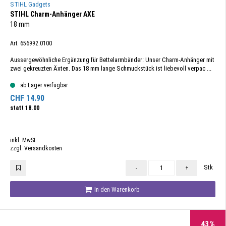
STIHL Gadgets
STIHL Charm-Anhänger AXE
18 mm
Art. 656992.0100
Aussergewöhnliche Ergänzung für Bettelarmbänder: Unser Charm-Anhänger mit
zwei gekreuzten Äxten. Das 18 mm lange Schmuckstück ist liebevoll verpac ...
ab Lager verfügbar
CHF
14.90
statt
18.00
inkl. MwSt
zzgl. Versandkosten
Stk
-
+
In den Warenkorb
43
%