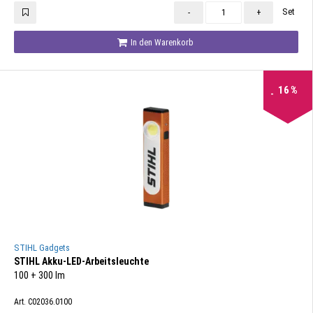
Set
-
+
In den Warenkorb
16
%
STIHL Gadgets
STIHL Akku-LED-Arbeitsleuchte
100 + 300 lm
Art. C02036.0100