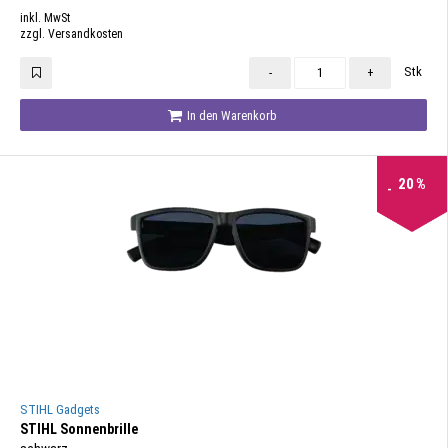
inkl. MwSt
zzgl. Versandkosten
Stk
-
+
In den Warenkorb
20
%
STIHL Gadgets
STIHL Sonnenbrille