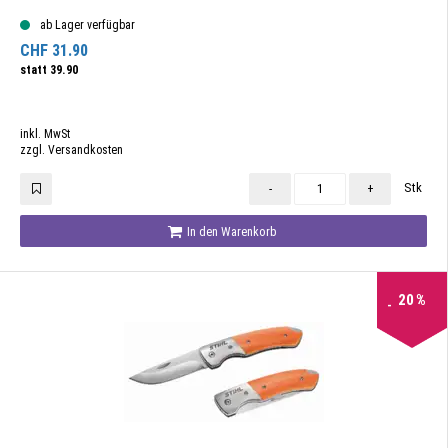
ab Lager verfügbar
CHF
31.90
statt
39.90
inkl. MwSt
zzgl. Versandkosten
Stk
-
+
In den Warenkorb
20
%