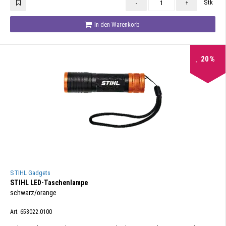
Stk
-
+
In den Warenkorb
20
%
STIHL Gadgets
STIHL LED-Taschenlampe
schwarz/orange
Art. 658022.0100