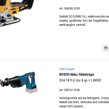
Art. 566285.0100
DeWalt DCS335NT-XJ, elektronische Hu
exakte, spielfreier Sitz der Sägeblätter,
werkzeuglos verstell ...
Akku-Sägen
BOSCH Akku-Säbelsäge
GSA 18 V-LI clic & go + L-BOXX
Art. 565761.0100
leistungsstark wie ein Netzgerät, 2-Ga
Metall und Holz. Einfacher und schnell
neuen SDS-Spanns ...