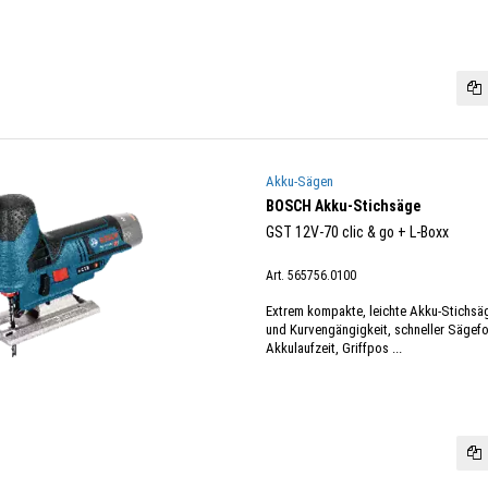
Akku-Sägen
BOSCH Akku-Stichsäge
GST 12V-70 clic & go + L-Boxx
Art. 565756.0100
Extrem kompakte, leichte Akku-Stichsä
und Kurvengängigkeit, schneller Sägefo
Akkulaufzeit, Griffpos ...