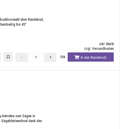
bzahlvorwahl über Rändelrad,
 beidseitig bis 45°
inkl. MwSt
zzgl. Versandkosten
Stk
-
+
In den Warenkorb
ng-Getriebe zum Sägen in
er Sägeblattwechsel dank des