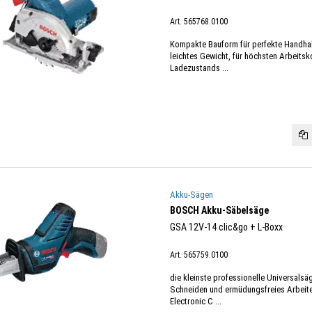
Art. 565768.0100
Kompakte Bauform für perfekte Handhab
leichtes Gewicht, für höchsten Arbeitsko
Ladezustands ...
Akku-Sägen
BOSCH Akku-Säbelsäge
GSA 12V-14 clic&go + L-Boxx
Art. 565759.0100
die kleinste professionelle Universalsäg
Schneiden und ermüdungsfreies Arbeite
Electronic C ...