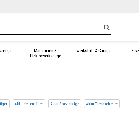
kzeuge
Maschinen &
Werkstatt & Garage
Eis
Elektrowerkzeuge
sägen
Akku-Kettensägen
Akku-Spezialsäge
Akku-Trennschleifer