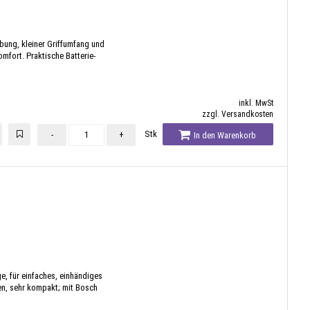
ung, kleiner Griffumfang und
mfort. Praktische Batterie-
inkl. MwSt
zzgl. Versandkosten
Stk
-
+
In den Warenkorb
e, für einfaches, einhändiges
n, sehr kompakt; mit Bosch