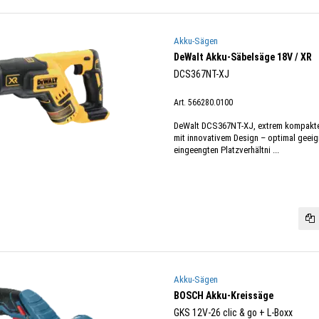
Akku-Sägen
DeWalt Akku-Säbelsäge 18V / XR
DCS367NT-XJ
Art. 566280.0100
DeWalt DCS367NT-XJ, extrem kompakte
mit innovativem Design – optimal geeign
eingeengten Platzverhältni ...
Akku-Sägen
BOSCH Akku-Kreissäge
GKS 12V-26 clic & go + L-Boxx