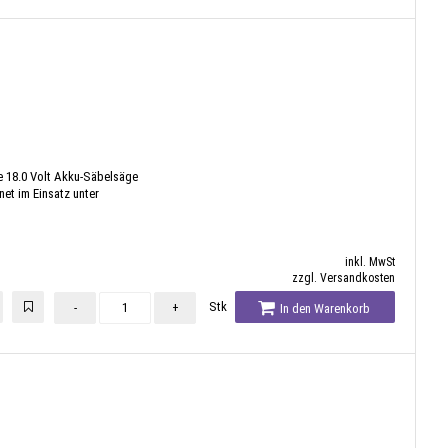
 18.0 Volt Akku-Säbelsäge
et im Einsatz unter
inkl. MwSt
zzgl. Versandkosten
Stk
-
+
In den Warenkorb