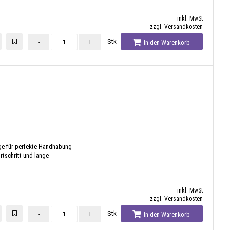
inkl. MwSt
zzgl. Versandkosten
Stk
-
+
In den Warenkorb
ge für perfekte Handhabung
rtschritt und lange
inkl. MwSt
zzgl. Versandkosten
Stk
-
+
In den Warenkorb