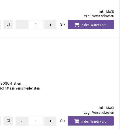
inkl. MwSt
zzgl. Versandkosten
Stk
-
+
In den Warenkorb
 BOSCH ist ein
Schnitte in verschiedensten
inkl. MwSt
zzgl. Versandkosten
Stk
-
+
In den Warenkorb