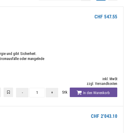
CHF
547.55
rgie und gibt Sicherheit.
Stromausfälle oder mangelnde
inkl. MwSt
zzgl. Versandkosten
Stk
-
+
In den Warenkorb
CHF
2'043.10