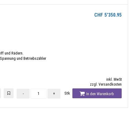
CHF
5'350.95
iff und Rädern.
 Spannung und Betriebszähler
inkl. MwSt
zzgl. Versandkosten
Stk
-
+
In den Warenkorb