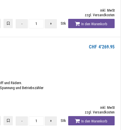
inkl. MwSt
zzgl. Versandkosten
Stk
-
+
In den Warenkorb
CHF
4'269.95
iff und Rädern.
 Spannung und Betriebszähler
inkl. MwSt
zzgl. Versandkosten
Stk
-
+
In den Warenkorb