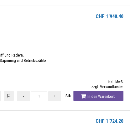
CHF
1'940.40
iff und Rädern.
 Sapnnung und Betriebszähler
inkl. MwSt
zzgl. Versandkosten
Stk
-
+
In den Warenkorb
CHF
1'724.20