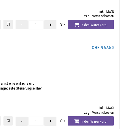
inkl. MwSt
zzgl. Versandkosten
Stk
-
+
In den Warenkorb
CHF
967.50
er ist eine einfache und
 eingebaute Steuerungseinheit
inkl. MwSt
zzgl. Versandkosten
Stk
-
+
In den Warenkorb