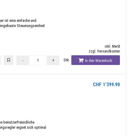
er ist eine einfache und
 eingebaute Steuerungseinheit
inkl. MwSt
zzgl. Versandkosten
Stk
-
+
In den Warenkorb
CHF
1'399.90
ine benutzerfreundliche
ngsregler eignet sich optimal