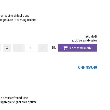
er ist eine einfache und
 eingebaute Steuerungseinheit
inkl. MwSt
zzgl. Versandkosten
Stk
-
+
In den Warenkorb
CHF
859.40
ine benutzerfreundliche
ngsregler eignet sich optimal