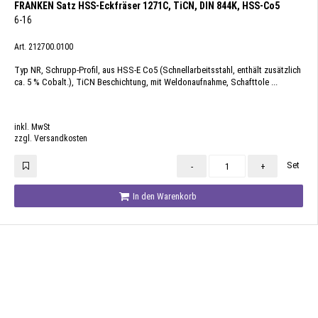
FRANKEN Satz HSS-Eckfräser 1271C, TiCN, DIN 844K, HSS-Co5
6-16
Art. 212700.0100
Typ NR, Schrupp-Profil, aus HSS-E Co5 (Schnellarbeitsstahl, enthält zusätzlich
ca. 5 % Cobalt.), TiCN Beschichtung, mit Weldonaufnahme, Schafttole ...
inkl. MwSt
zzgl. Versandkosten
Set
-
+
In den Warenkorb