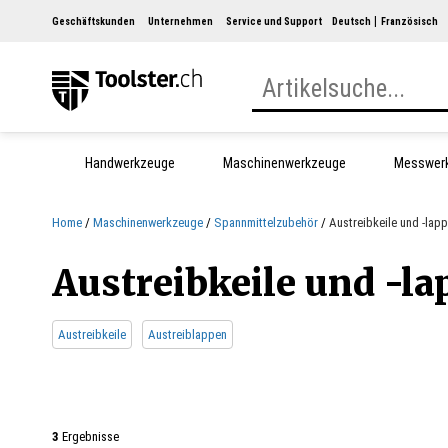
Geschäftskunden
Unternehmen
Service und Support
Deutsch
Französisch
Handwerkzeuge
Maschinenwerkzeuge
Messwer
Home
Maschinenwerkzeuge
Spannmittelzubehör
Austreibkeile und -lap
Austreibkeile und -l
Austreibkeile
Austreiblappen
3
Ergebnisse