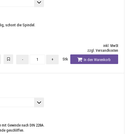
g, schont die Spindel.
inkl. MwSt
zzgl. Versandkosten
Stk
-
+
In den Warenkorb
 mit Gewinde nach DIN 228A.
nde geschliffen.