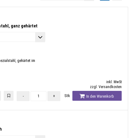
stahl, ganz gehärtet
ezialstahl, gehärtet im
inkl. MwSt
zzgl. Versandkosten
Stk
-
+
In den Warenkorb
h