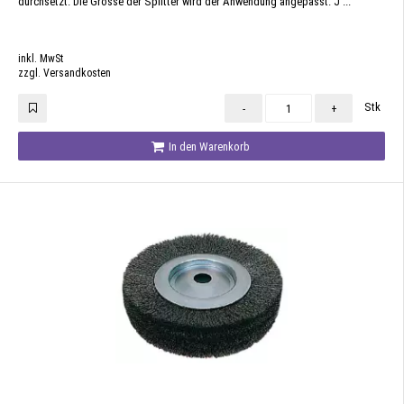
durchsetzt. Die Grösse der Splitter wird der Anwendung angepasst. J ...
inkl. MwSt
zzgl. Versandkosten
Stk
-
+
In den Warenkorb