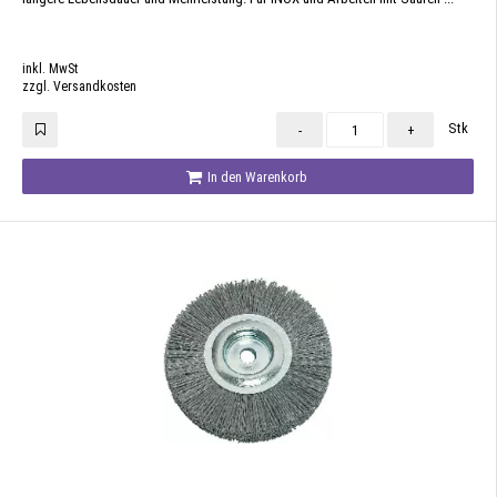
inkl. MwSt
zzgl. Versandkosten
Stk
-
+
In den Warenkorb