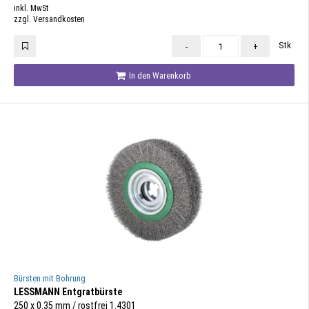
inkl. MwSt
zzgl. Versandkosten
Stk
-
+
In den Warenkorb
Bürsten mit Bohrung
LESSMANN Entgratbürste
250 x 0.35 mm / rostfrei 1.4301