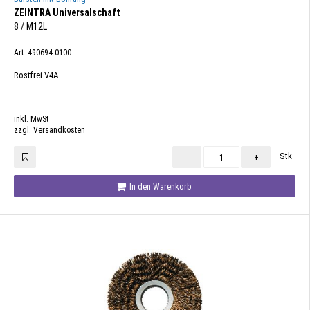
ZEINTRA Universalschaft
8 / M12L
Art. 490694.0100
Rostfrei V4A.
inkl. MwSt
zzgl. Versandkosten
Stk
-
+
In den Warenkorb