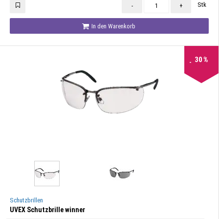
Stk
-
+
In den Warenkorb
30
%
Schutzbrillen
UVEX Schutzbrille winner