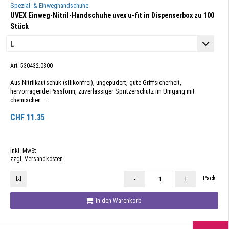
Spezial- & Einweghandschuhe
UVEX Einweg-Nitril-Handschuhe uvex u-fit in Dispenserbox zu 100
Stück
Art. 530432.0300
Aus Nitrilkautschuk (silikonfrei), ungepudert, gute Griffsicherheit,
hervorragende Passform, zuverlässiger Spritzerschutz im Umgang mit
chemischen ...
CHF
11.35
inkl. MwSt
zzgl. Versandkosten
Pack
-
+
In den Warenkorb