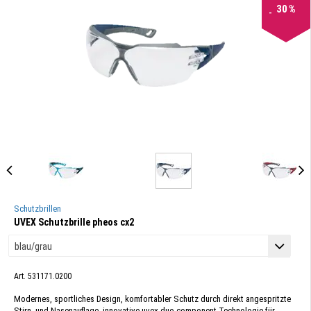
30
%
Schutzbrillen
UVEX Schutzbrille pheos cx2
Art. 531171.0200
Modernes, sportliches Design, komfortabler Schutz durch direkt angespritzte
Stirn- und Nasenauflage, innovative uvex duo component Technologie für ...