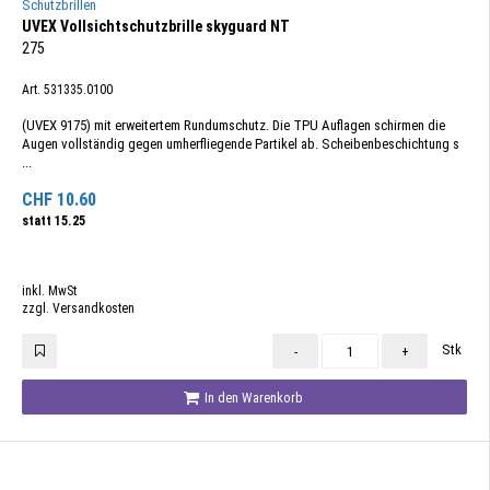
Schutzbrillen
UVEX Vollsichtschutzbrille skyguard NT
275
Art. 531335.0100
(UVEX 9175) mit erweitertem Rundumschutz. Die TPU Auflagen schirmen die
Augen vollständig gegen umherfliegende Partikel ab. Scheibenbeschichtung s
...
CHF
10.60
statt
15.25
inkl. MwSt
zzgl. Versandkosten
Stk
-
+
In den Warenkorb