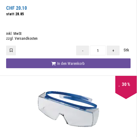
CHF
20.10
statt
28.85
inkl. MwSt
zzgl. Versandkosten
Stk
-
+
In den Warenkorb
30
%