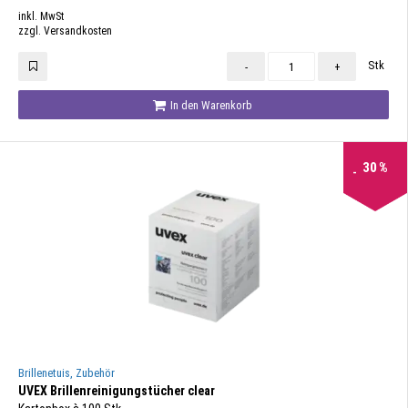
inkl. MwSt
zzgl. Versandkosten
Stk
-
+
In den Warenkorb
30
%
Brillenetuis, Zubehör
UVEX Brillenreinigungstücher clear