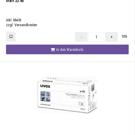
statt
22.40
inkl. MwSt
zzgl. Versandkosten
Stk
-
+
In den Warenkorb