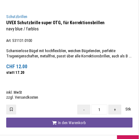
Schutzbrillen
UVEX Schutzbrille super OTG, für Korrektionsbrillen
navy blue / farblos
Art. 531131.0100
Scharnierlose Bügel mit hochflexiblen, weichen Bügelenden, perfekte
Trageeigenschaften, metallfrei, passt über alle Korrektionsbrillen, auch als B ...
CHF
12.00
statt
17.20
inkl. MwSt
zzgl. Versandkosten
Stk
-
+
In den Warenkorb