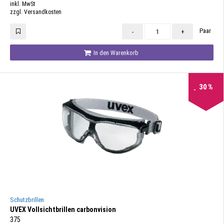
inkl. MwSt
zzgl. Versandkosten
Paar
-
+
In den Warenkorb
30
%
Schutzbrillen
UVEX Vollsichtbrillen carbonvision
375