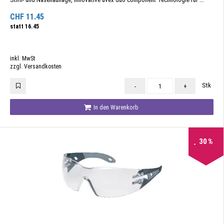
CHF
11.45
statt
16.45
inkl. MwSt
zzgl. Versandkosten
Stk
-
+
In den Warenkorb
30
%