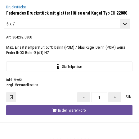
Druckstücke
Federndes Druckstück mit glatter Hülse und Kugel Typ EH 22080
Art. 864282.0300
Max. Einsatztemperatur: 50°C Delrin (POM) / blau Kugel Delrin (POM) weiss
Feder INOX Bohr-Ø (d1) H7
Staffelpreise
inkl. MwSt
zzgl. Versandkosten
Stk
-
+
In den Warenkorb