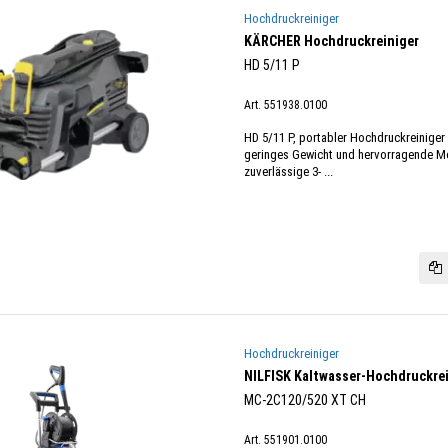
Hochdruckreiniger
KÄRCHER Hochdruckreiniger
HD 5/11 P
Art. 551938.0100
HD 5/11 P, portabler Hochdruckreiniger
geringes Gewicht und hervorragende Mob
zuverlässige 3- ...
Hochdruckreiniger
NILFISK Kaltwasser-Hochdruckrei
MC-2C120/520 XT CH
Art. 551901.0100