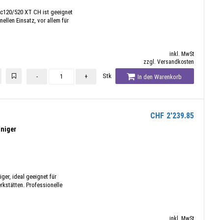
c120/520 XT CH ist geeignet
ellen Einsatz, vor allem für
inkl. MwSt
zzgl. Versandkosten
Stk
-
+
In den Warenkorb
CHF
2'239.85
niger
er, ideal geeignet für
rkstätten. Professionelle
inkl. MwSt