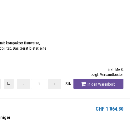
 mit kompakter Bauweise,
ilität. Das Gerät bietet eine
inkl. MwSt
zzgl. Versandkosten
Stk
-
+
In den Warenkorb
CHF
1'064.80
niger