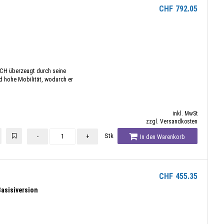
CHF
792.05
*CH überzeugt durch seine
d hohe Mobilität, wodurch er
inkl. MwSt
zzgl. Versandkosten
Stk
-
+
In den Warenkorb
CHF
455.35
asisiversion