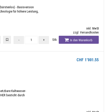
bürstenlos) - Basisversion
chnologie für höhere Leistung,
inkl. MwSt
zzgl. Versandkosten
Stk
-
+
In den Warenkorb
CHF
1'001.55
nsetzbare Kaltwasser-
HER besticht durch