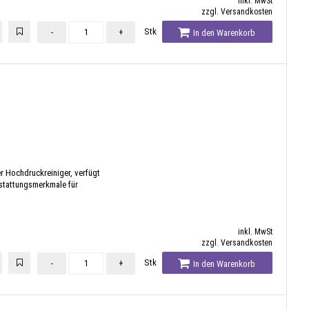
inkl. MwSt
zzgl. Versandkosten
Stk
-
+
In den Warenkorb
r Hochdruckreiniger, verfügt
stattungsmerkmale für
inkl. MwSt
zzgl. Versandkosten
Stk
-
+
In den Warenkorb