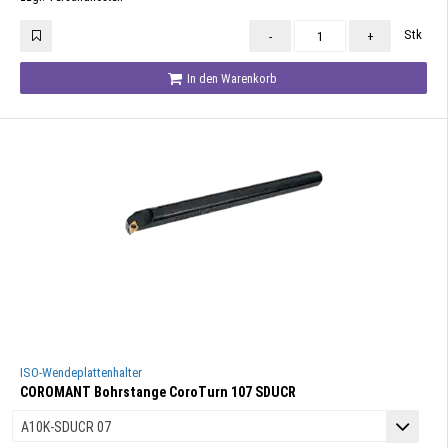
Stk
-
+
In den Warenkorb
ISO-Wendeplattenhalter
COROMANT Bohrstange CoroTurn 107 SDUCR