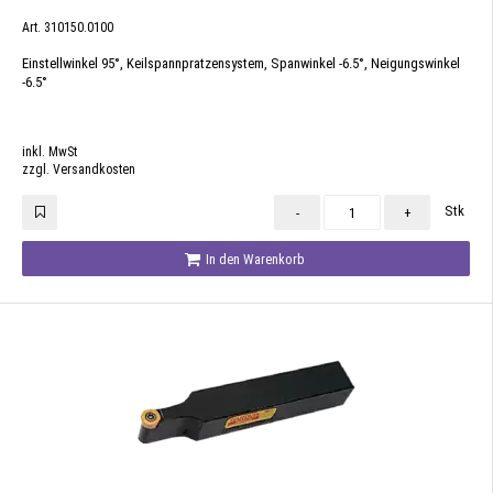
Art. 310150.0100
Einstellwinkel 95°, Keilspannpratzensystem, Spanwinkel -6.5°, Neigungswinkel
-6.5°
inkl. MwSt
zzgl. Versandkosten
Stk
-
+
In den Warenkorb