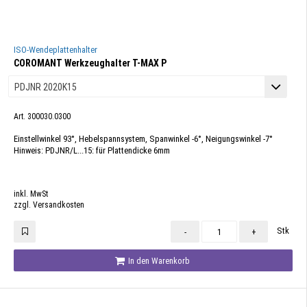
ISO-Wendeplattenhalter
COROMANT Werkzeughalter T-MAX P
Art. 300030.0300
Einstellwinkel 93°, Hebelspannsystem, Spanwinkel -6°, Neigungswinkel -7°
Hinweis: PDJNR/L...15: für Plattendicke 6mm
inkl. MwSt
zzgl. Versandkosten
Stk
-
+
In den Warenkorb