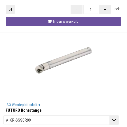
Stk
-
+
In den Warenkorb
ISO-Wendeplattenhalter
FUTURO Bohrstange