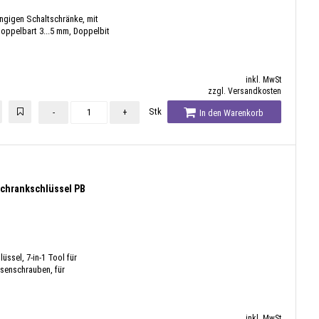
ängigen Schaltschränke, mit
 Doppelbart 3...5 mm, Doppelbit
inkl. MwSt
zzgl. Versandkosten
Stk
-
+
In den Warenkorb
schrankschlüssel PB
üssel, 7-in-1 Tool für
üsenschrauben, für
inkl. MwSt