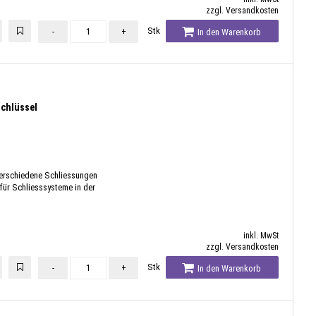
zzgl. Versandkosten
Stk
-
+
In den Warenkorb
chlüssel
verschiedene Schliessungen
für Schliesssysteme in der
inkl. MwSt
zzgl. Versandkosten
Stk
-
+
In den Warenkorb