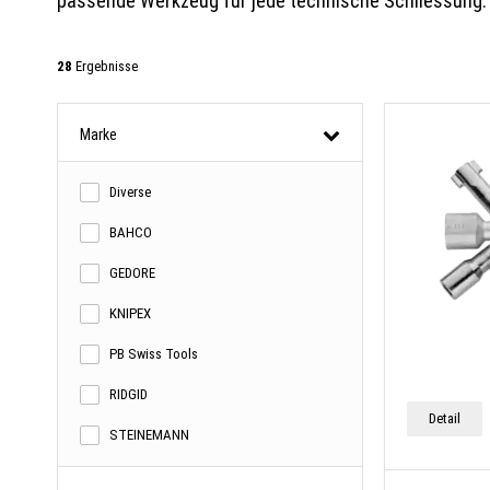
passende Werkzeug für jede technische Schliessung.
28
Ergebnisse
Marke
Diverse
BAHCO
GEDORE
KNIPEX
PB Swiss Tools
RIDGID
Detail
STEINEMANN