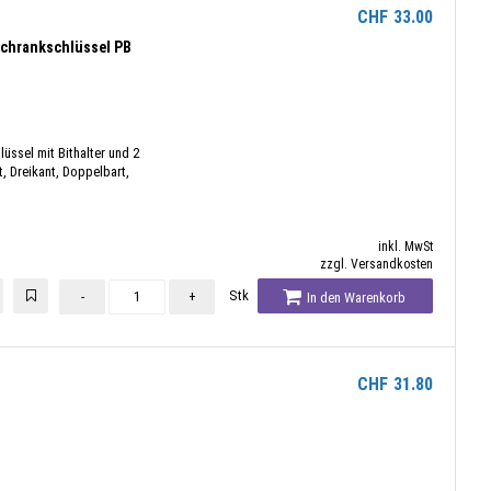
CHF
33.00
schrankschlüssel PB
üssel mit Bithalter und 2
t, Dreikant, Doppelbart,
inkl. MwSt
zzgl. Versandkosten
Stk
-
+
In den Warenkorb
CHF
31.80