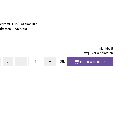
chromt. Für Ölwannen und
kanten. 5 Vierkant-
inkl. MwSt
zzgl. Versandkosten
Stk
-
+
In den Warenkorb