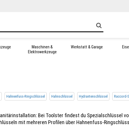
kzeuge
Maschinen &
Werkstatt & Garage
Eis
Elektrowerkzeuge
Hahnenfuss-Ringschlüssel
Hahnschlüssel
Hydrantenschlüssel
Raccord-S
itärinstallation: Bei Toolster findest du Spezialschlüssel 
chlüsseln mit mehreren Profilen über Hahnenfuss-Ringschlüss