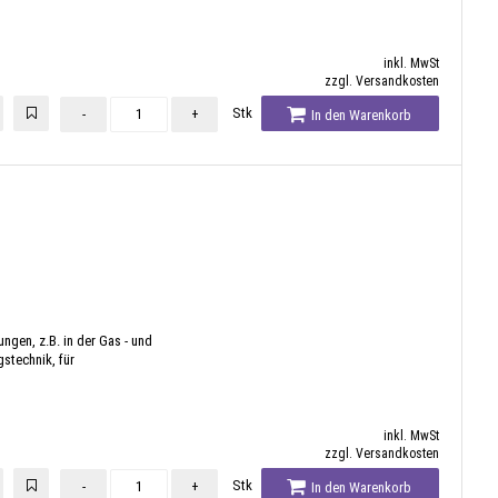
inkl. MwSt
zzgl. Versandkosten
Stk
-
+
In den Warenkorb
sungen, z.B. in der Gas - und
stechnik, für
inkl. MwSt
zzgl. Versandkosten
Stk
-
+
In den Warenkorb