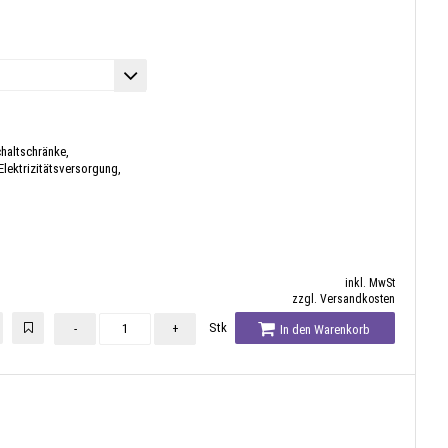
chaltschränke,
lektrizitätsversorgung,
inkl. MwSt
zzgl. Versandkosten
Stk
-
+
In den Warenkorb