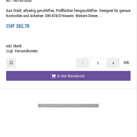
Art. 140190.0300
Aus Stahl, allseitig geschliffen, Prüfflächen feingeschliffen. Geeignet für genaue
Kontrollen und Arbeiten. DIN 874/0 Hinweis: Weitere Dimen ...
CHF
302.70
inkl. MwSt
zzgl. Versandkosten
Stk
-
+
In den Warenkorb