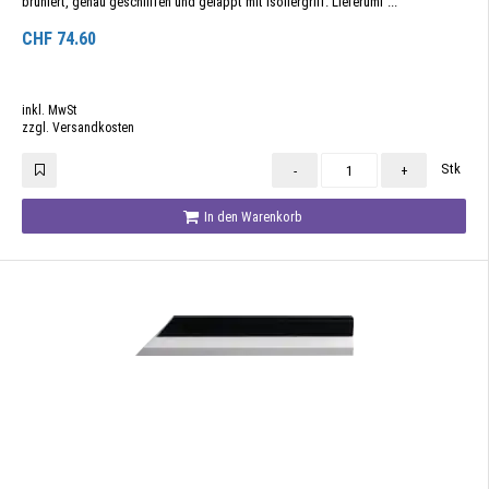
brüniert, genau geschliffen und geläppt mit Isoliergriff. Lieferumf ...
CHF
74.60
inkl. MwSt
zzgl. Versandkosten
Stk
-
+
In den Warenkorb