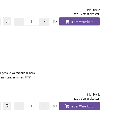
inkl. MwSt
zzgl. Versandkosten
Stk
-
+
In den Warenkorb
nd genaue Wärmebildkamera.
tern standzuhalten, IP 54
inkl. MwSt
zzgl. Versandkosten
Stk
-
+
In den Warenkorb