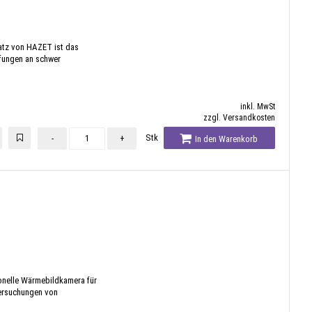
tz von HAZET ist das
üfungen an schwer
inkl. MwSt
zzgl. Versandkosten
Stk
-
+
In den Warenkorb
ionelle Wärmebildkamera für
tersuchungen von