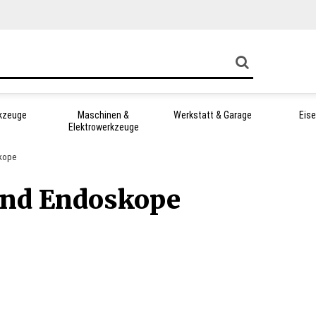
kzeuge
Maschinen &
Werkstatt & Garage
Eis
Elektrowerkzeuge
kope
nd Endoskope