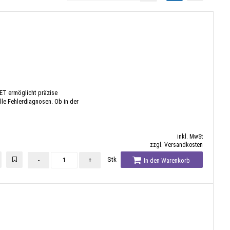
T ermöglicht präzise
e Fehlerdiagnosen. Ob in der
inkl. MwSt
zzgl. Versandkosten
Stk
-
+
In den Warenkorb