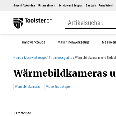
Geschäftskunden
Unternehmen
Service und Support
Deutsch
Französisch
Handwerkzeuge
Maschinenwerkzeuge
Messwer
Home
Messwerkzeuge
Strommessgeräte
Wärmebildkameras und Endos
Wärmebildkameras u
Wärmebildkameras
Video Endoskope
6
Ergebnisse