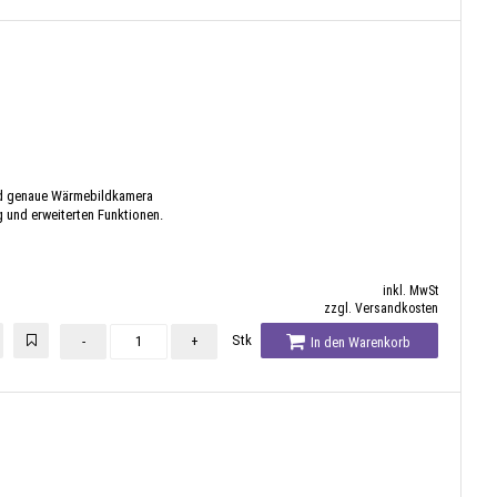
nd genaue Wärmebildkamera
 und erweiterten Funktionen.
inkl. MwSt
zzgl. Versandkosten
Stk
-
+
In den Warenkorb