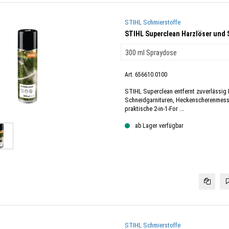
STIHL Schmierstoffe
STIHL Superclean Harzlöser und 
Art. 656610.0100
STIHL Superclean entfernt zuverlässig
Schneidgarnituren, Heckenscherenmess
praktische 2-in-1-For ...
ab Lager verfügbar
STIHL Schmierstoffe