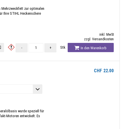
s Mehrzweckfett zur optimalen
für Ihre STIHL Heckenschere
inkl. MwSt
zzgl. Versandkosten
Stk
-
+
In den Warenkorb
CHF
22.00
ralölbasis wurde speziell für
Takt-Motoren entwickelt. Es