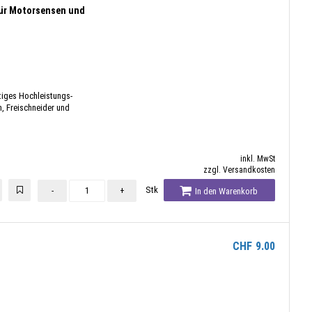
für Motorsensen und
tiges Hochleistungs-
n, Freischneider und
inkl. MwSt
zzgl. Versandkosten
Stk
-
+
In den Warenkorb
CHF
9.00