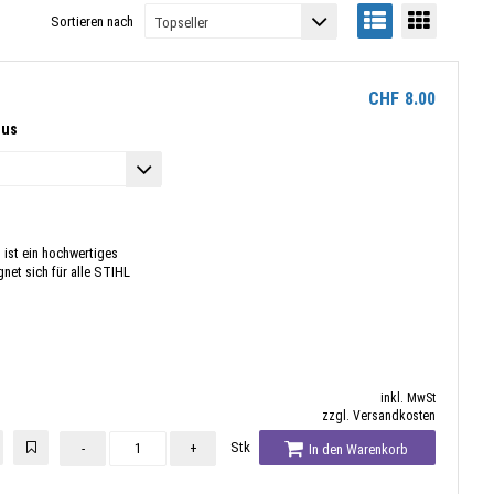
Sortieren nach
CHF
8.00
lus
ist ein hochwertiges
net sich für alle STIHL
inkl. MwSt
zzgl. Versandkosten
Stk
-
+
In den Warenkorb