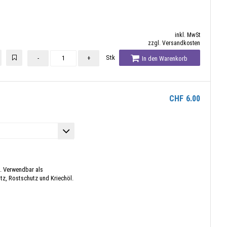
inkl. MwSt
zzgl. Versandkosten
Stk
-
+
In den Warenkorb
CHF
6.00
l. Verwendbar als
tz, Rostschutz und Kriechöl.