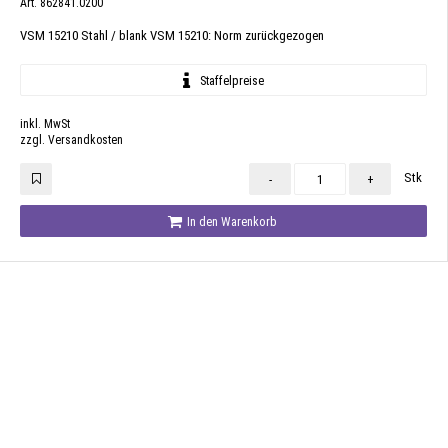
Art. 862841.0200
VSM 15210 Stahl / blank VSM 15210: Norm zurückgezogen
Staffelpreise
inkl. MwSt
zzgl. Versandkosten
Stk
-
+
In den Warenkorb