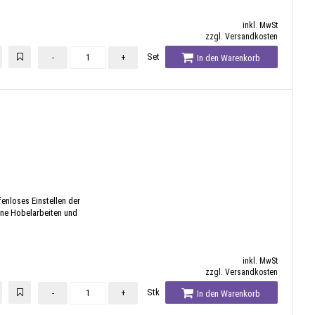
inkl. MwSt
zzgl. Versandkosten
Set
-
+
In den Warenkorb
enloses Einstellen der
eine Hobelarbeiten und
inkl. MwSt
zzgl. Versandkosten
Stk
-
+
In den Warenkorb