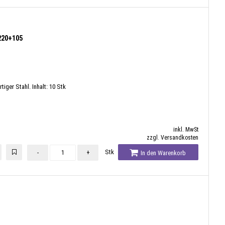
220+105
ger Stahl. Inhalt: 10 Stk
inkl. MwSt
zzgl. Versandkosten
Stk
-
+
In den Warenkorb