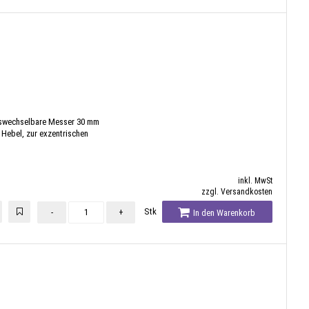
uswechselbare Messer 30 mm
 Hebel, zur exzentrischen
inkl. MwSt
zzgl. Versandkosten
Stk
-
+
In den Warenkorb