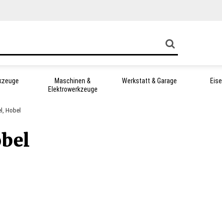
kzeuge
Maschinen &
Werkstatt & Garage
Eis
Elektrowerkzeuge
el, Hobel
obel