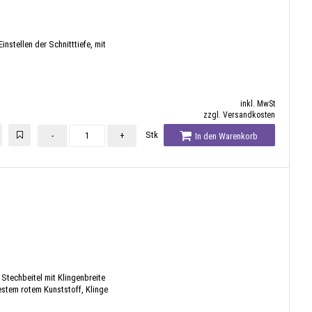
stellen der Schnitttiefe, mit
inkl. MwSt
zzgl. Versandkosten
Stk
-
+
In den Warenkorb
 Stechbeitel mit Klingenbreite
festem rotem Kunststoff, Klinge