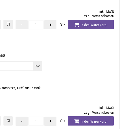
inkl. MwSt
zzgl. Versandkosten
Stk
-
+
In den Warenkorb
650
antspitze, Griff aus Plastik.
inkl. MwSt
zzgl. Versandkosten
Stk
-
+
In den Warenkorb