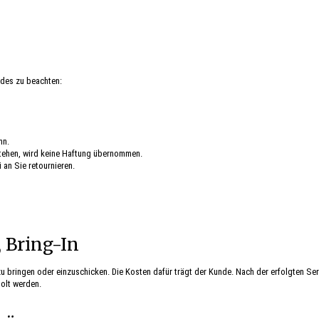
ndes zu beachten:
nn.
ehen, wird keine Haftung übernommen.
 an Sie retournieren.
 Bring-In
zu bringen oder einzuschicken. Die Kosten dafür trägt der Kunde. Nach der erfolgten Ser
holt werden.