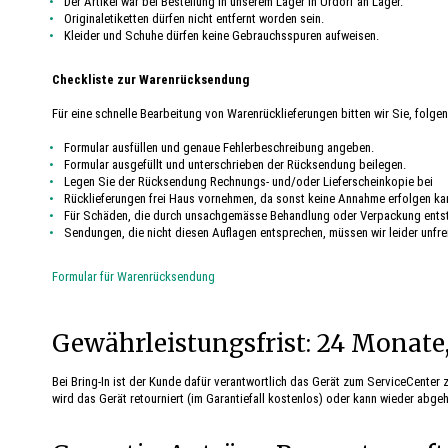
Der Artikel war bei Bestellung in unserem Lager in Urdorf an Lager.
Originaletiketten dürfen nicht entfernt worden sein.
Kleider und Schuhe dürfen keine Gebrauchsspuren aufweisen.
Checkliste zur Warenrücksendung
Für eine schnelle Bearbeitung von Warenrücklieferungen bitten wir Sie, folge
Formular ausfüllen und genaue Fehlerbeschreibung angeben.
Formular ausgefüllt und unterschrieben der Rücksendung beilegen.
Legen Sie der Rücksendung Rechnungs- und/oder Lieferscheinkopie bei
Rücklieferungen frei Haus vornehmen, da sonst keine Annahme erfolgen ka
Für Schäden, die durch unsachgemässe Behandlung oder Verpackung entst
Sendungen, die nicht diesen Auflagen entsprechen, müssen wir leider unfrei
Formular für Warenrücksendung
Gewährleistungsfrist: 24 Monate,
Bei Bring-In ist der Kunde dafür verantwortlich das Gerät zum ServiceCenter 
wird das Gerät retourniert (im Garantiefall kostenlos) oder kann wieder abge