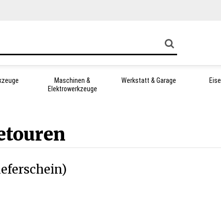
kzeuge
Maschinen &
Werkstatt & Garage
Eis
Elektrowerkzeuge
etouren
eferschein)