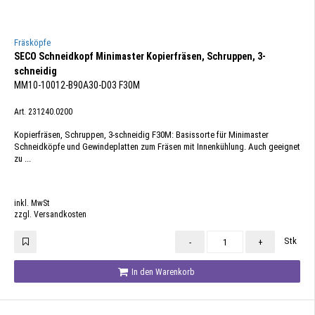
Fräsköpfe
SECO Schneidkopf Minimaster Kopierfräsen, Schruppen, 3-
schneidig
MM10-10012-B90A30-D03 F30M
Art. 231240.0200
Kopierfräsen, Schruppen, 3-schneidig F30M: Basissorte für Minimaster
Schneidköpfe und Gewindeplatten zum Fräsen mit Innenkühlung. Auch geeignet
zu ...
inkl. MwSt
zzgl. Versandkosten
Stk
-
+
In den Warenkorb