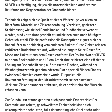
Rasenpflege stehen zudem Bodenlüfter, Rasenigel und Rollkultivator
SILVER zur Verfügung, die jeweils unterschiedliche Ansätze zur
Belüftung und Regeneration der Grasnarbe bieten.
Technisch zeigt sich die Qualität dieser Werkzeuge vor allem an
Blattform, Material und Zinkenanordnung. Verzinkte, genietete
Stahlmesser, wie sie bei Pendelhacke und Rundhacke verwendet
werden, sind korrosionsgeschützt und bleiben auch nach häufigem
Gebrauch stabil. Für die professionelle Rasenpflege eignet sich der
Rasenlüfter mit beidseitig verwendbaren Zinken: Kurze Zinken reissen
verhärtete Bodenkrusten auf, während die längere Seite Rasenfilz,
Moos und Unkraut aus dem Rasen entfernt. Der Rollkultivator SILVER
mit neun Zackenrädern und 18 cm Arbeitsbreite bietet eine effiziente
Lösung zur Bodenbelüftung auf grösseren Flächen, während der
Weinbergkratzer mit geschmiedetem Blatt speziell für den Einsatz
zwischen Rebzeilen entwickelt wurde. Für punktuelle
Unkrautentfernung ist der Jätkultivator mit seiner einzelnen
Jätklaue-Zinke besonders praktisch, da er gezielt einzelne Wurzeln
erfassen kann.
Zur Grundausstattung gehören auch passende Ersatzstiele: Der
Karststiel aus rohem, geschweiftem Eschenholz lässt sich
unkompliziert nachrüsten, falls der ursprüngliche Stiel bricht oder