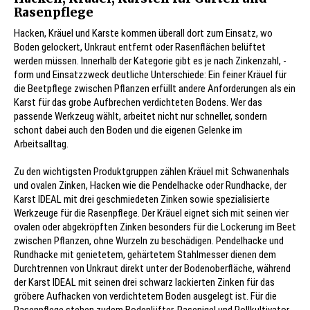
Rasenpflege
Hacken, Kräuel und Karste kommen überall dort zum Einsatz, wo
Boden gelockert, Unkraut entfernt oder Rasenflächen belüftet
werden müssen. Innerhalb der Kategorie gibt es je nach Zinkenzahl, -
form und Einsatzzweck deutliche Unterschiede: Ein feiner Kräuel für
die Beetpflege zwischen Pflanzen erfüllt andere Anforderungen als ein
Karst für das grobe Aufbrechen verdichteten Bodens. Wer das
passende Werkzeug wählt, arbeitet nicht nur schneller, sondern
schont dabei auch den Boden und die eigenen Gelenke im
Arbeitsalltag.
Zu den wichtigsten Produktgruppen zählen Kräuel mit Schwanenhals
und ovalen Zinken, Hacken wie die Pendelhacke oder Rundhacke, der
Karst IDEAL mit drei geschmiedeten Zinken sowie spezialisierte
Werkzeuge für die Rasenpflege. Der Kräuel eignet sich mit seinen vier
ovalen oder abgekröpften Zinken besonders für die Lockerung im Beet
zwischen Pflanzen, ohne Wurzeln zu beschädigen. Pendelhacke und
Rundhacke mit genietetem, gehärtetem Stahlmesser dienen dem
Durchtrennen von Unkraut direkt unter der Bodenoberfläche, während
der Karst IDEAL mit seinen drei schwarz lackierten Zinken für das
gröbere Aufhacken von verdichtetem Boden ausgelegt ist. Für die