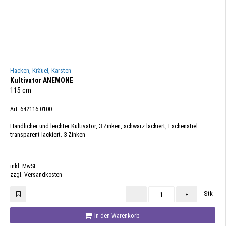
Hacken, Kräuel, Karsten
Kultivator ANEMONE
115 cm
Art. 642116.0100
Handlicher und leichter Kultivator, 3 Zinken, schwarz lackiert, Eschenstiel
transparent lackiert. 3 Zinken
inkl. MwSt
zzgl. Versandkosten
Stk
-
+
In den Warenkorb