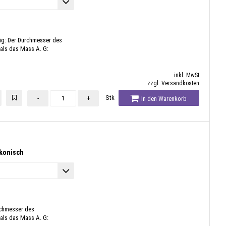
tig: Der Durchmesser des
 als das Mass A. G:
inkl. MwSt
zzgl. Versandkosten
Stk
-
+
In den Warenkorb
 konisch
rchmesser des
 als das Mass A. G: