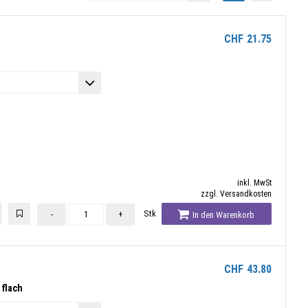
CHF
21.75
inkl. MwSt
zzgl. Versandkosten
Stk
-
+
In den Warenkorb
CHF
43.80
 flach