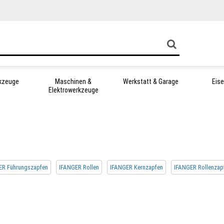
kzeuge
Maschinen &
Werkstatt & Garage
Eis
Elektrowerkzeuge
ER Führungszapfen
IFANGER Rollen
IFANGER Kernzapfen
IFANGER Rollenzap