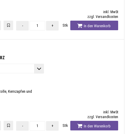
inkl. MwSt
zzgl. Versandkosten
Stk
-
+
In den Warenkorb
VRZ
Rolle, Kernzapfen und
inkl. MwSt
zzgl. Versandkosten
Stk
-
+
In den Warenkorb