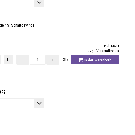
nde / S: Schaftgewinde
inkl. MwSt
zzgl. Versandkosten
Stk
-
+
In den Warenkorb
VFZ