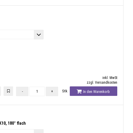
inkl. MwSt
zzgl. Versandkosten
Stk
-
+
In den Warenkorb
10, 180° flach