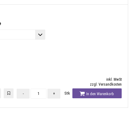
e
inkl. MwSt
zzgl. Versandkosten
Stk
-
+
In den Warenkorb