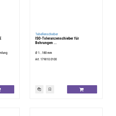
Tabellenschieber
E
ISO-Toleranzenschieber für
Bohrungen ...
mmlung
Ø 1...180 mm
Art. 179810.0100