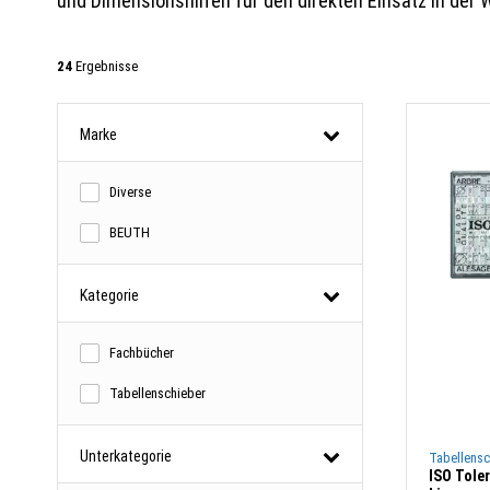
und Dimensionshilfen für den direkten Einsatz in der 
24
Ergebnisse
Marke
Diverse
BEUTH
Kategorie
Fachbücher
Tabellenschieber
Unterkategorie
Tabellensc
ISO Tole