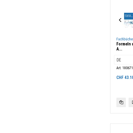
Fachbüche
Formeln 
A...
Art. 18067
CHF
43.1