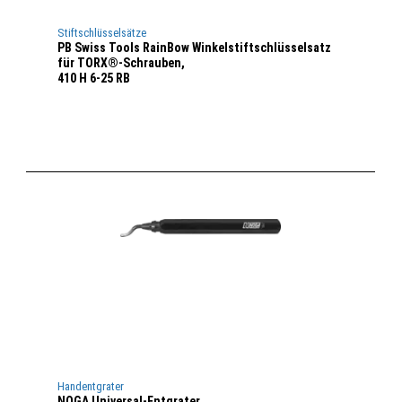
Stiftschlüsselsätze
PB Swiss Tools RainBow Winkelstiftschlüsselsatz
für TORX®-Schrauben,
410 H 6-25 RB
Handentgrater
NOGA Universal-Entgrater