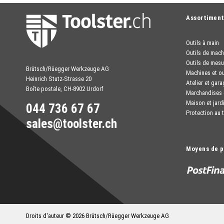
Assortimen
Outils à main
Outils de mach
Outils de mesu
Brütsch/Rüegger Werkzeuge AG
Machines et ou
Heinrich Stutz-Strasse 20
Atelier et gara
Boîte postale, CH-8902 Urdorf
Marchandises 
Maison et jard
044 736 67 67
Protection au t
sales@toolster.ch
Moyens de 
Droits d'auteur © 2026 Brütsch/Rüegger Werkzeuge AG