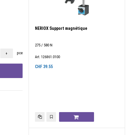
NERIOX Support magnétique
275 / 580 N
pce
+
Art. 126861.0100
CHF
39.55