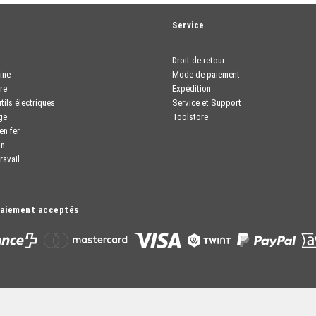
t
Service
Droit de retour
ine
Mode de paiement
re
Expédition
tils électriques
Service et Support
ge
Toolstore
en fer
in
ravail
paiement acceptés