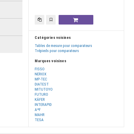
Catégories voisines
Tables de mesure pour comparateurs
Trépieds pour comparateurs
Marques voisines
FISSO
NERIOX
MP-TEC
DIATEST
MITUTOYO
FUTURO
KÄFER
INTERAPID
A*F
MAHR
TESA