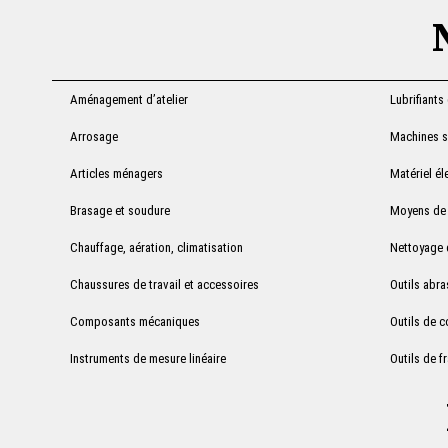
Aménagement d’atelier
Lubrifiants
Arrosage
Machines sa
Articles ménagers
Matériel él
Brasage et soudure
Moyens de 
Chauffage, aération, climatisation
Nettoyage d
Chaussures de travail et accessoires
Outils abra
Composants mécaniques
Outils de 
Instruments de mesure linéaire
Outils de f