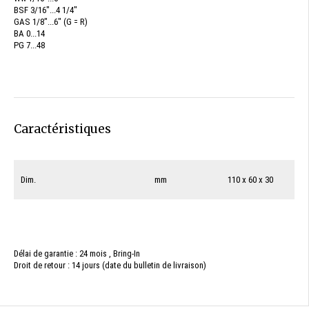
BSF 3/16"...4 1/4"
GAS 1/8"...6" (G = R)
BA 0...14
PG 7...48
Caractéristiques
Dim.
mm
110 x 60 x 30
Délai de garantie : 24 mois , Bring-In
Droit de retour : 14 jours (date du bulletin de livraison)