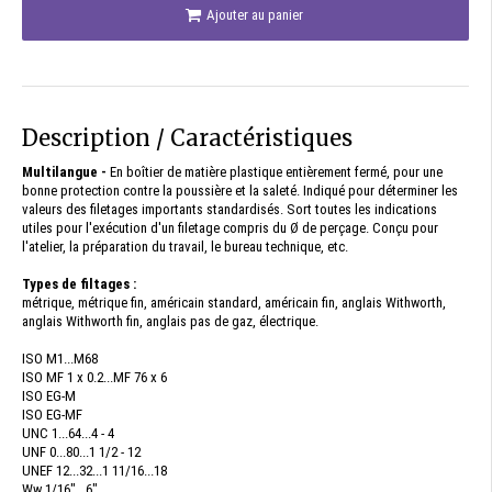
Ajouter au panier
Description / Caractéristiques
Multilangue -
En boîtier de matière plastique entièrement fermé, pour une
bonne protection contre la poussière et la saleté. Indiqué pour déterminer les
valeurs des filetages importants standardisés. Sort toutes les indications
utiles pour l'exécution d'un filetage compris du Ø de perçage. Conçu pour
l'atelier, la préparation du travail, le bureau technique, etc.
Types de filtages :
métrique, métrique fin, américain standard, américain fin, anglais Withworth,
anglais Withworth fin, anglais pas de gaz, électrique.
ISO M1...M68
ISO MF 1 x 0.2...MF 76 x 6
ISO EG-M
ISO EG-MF
UNC 1...64...4 - 4
UNF 0...80...1 1/2 - 12
UNEF 12...32...1 11/16...18
Ww 1/16"...6"