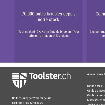
70'000 outils livrables depuis
Comm
notre stock
Tout ce dont rêve votre âme de bricoleur. Pour
Les comman
l'atelier, la maison et les loisirs.
se
Assortimen
Outils à main
Outils de mach
Outils de mesu
Brütsch/Rüegger Werkzeuge AG
Machines et ou
Heinrich Stutz-Strasse 20
Atelier et gara