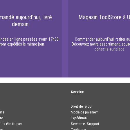
andé aujourd'hui, livré
Magasin ToolStore à U
demain
des en ligne passées avant 17h30
Commander aujourd'hui, retirer au
ront expédiés le même jour.
Découvrez notre assortiment, sout
conseils sur place.
t
Service
Droit de retour
ine
Mode de paiement
re
Expédition
tils électriques
Service et Support
ge
Toolstore