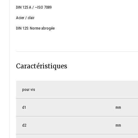
DIN 125 A / ~ISO 7089
Acier / clair
DIN 125: Norme abrogée
Caractéristiques
pour vis
d
1
mm
d
2
mm