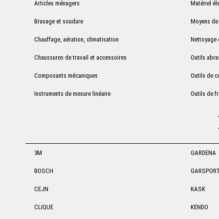
Articles ménagers
Matériel él
Brasage et soudure
Moyens de 
Chauffage, aération, climatisation
Nettoyage d
Chaussures de travail et accessoires
Outils abra
Composants mécaniques
Outils de 
Instruments de mesure linéaire
Outils de f
3M
GARDENA
BOSCH
GARSPOR
CEJN
KASK
CLIQUE
KENDO