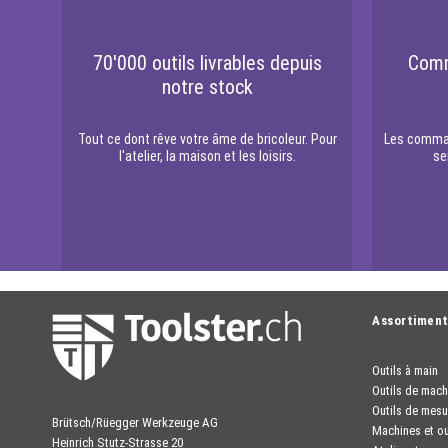
70'000 outils livrables depuis
Comm
notre stock
Tout ce dont rêve votre âme de bricoleur. Pour
Les comman
l'atelier, la maison et les loisirs.
se
Assortimen
Outils à main
Outils de mach
Outils de mesu
Brütsch/Rüegger Werkzeuge AG
Machines et ou
Heinrich Stutz-Strasse 20