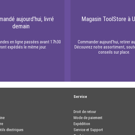
andé aujourd'hui, livré
Magasin ToolStore à U
demain
des en ligne passées avant 17h30
Commander aujourd'hui, retirer au
ront expédiés le même jour.
Découvrez notre assortiment, sout
conseils sur place.
t
Service
Droit de retour
ine
Mode de paiement
re
Expédition
tils électriques
Service et Support