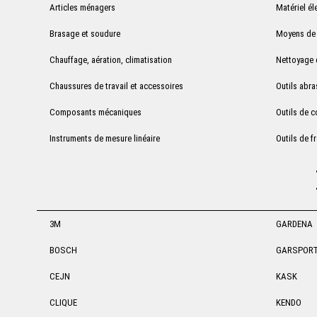
Articles ménagers
Matériel él
Brasage et soudure
Moyens de 
Chauffage, aération, climatisation
Nettoyage d
Chaussures de travail et accessoires
Outils abra
Composants mécaniques
Outils de 
Instruments de mesure linéaire
Outils de f
3M
GARDENA
BOSCH
GARSPOR
CEJN
KASK
CLIQUE
KENDO