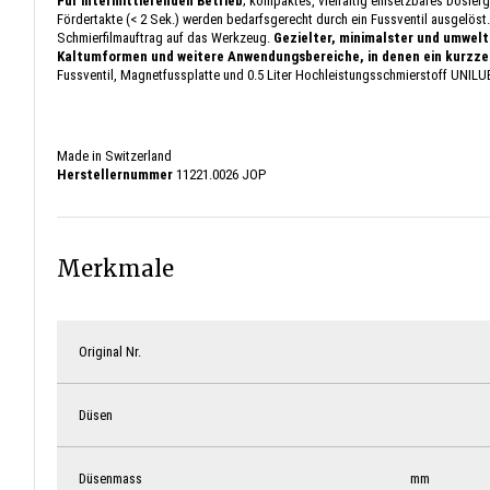
Für intermittierenden Betrieb
; kompaktes, vielfältig einsetzbares Dosier
Fördertakte (< 2 Sek.) werden bedarfsgerecht durch ein Fussventil ausgelöst
Schmierfilmauftrag auf das Werkzeug.
Gezielter, minimalster und umwel
Kaltumformen und weitere Anwendungsbereiche, in denen ein kurzzei
Fussventil, Magnetfussplatte und 0.5 Liter Hochleistungsschmierstoff UNILU
Made in Switzerland
Herstellernummer
11221.0026 JOP
Merkmale
Original Nr.
Düsen
Düsenmass
mm