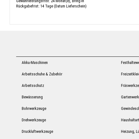
Gewährleistungsfrist: 24 Monat(e), Bring-In
Rückgabefrist: 14 Tage (Datum Lieferschein)
Akku-Maschinen
Festhaltew
Arbeitsschuhe & Zubehör
Freizeitkle
Arbeitsschutz
Fräswerkz
Bewässerung
Gartenwer
Bohrwerkzeuge
Gewindesc
Drehwerkzeuge
Haushaltart
Druckluftwerkzeuge
Heizung, Lü