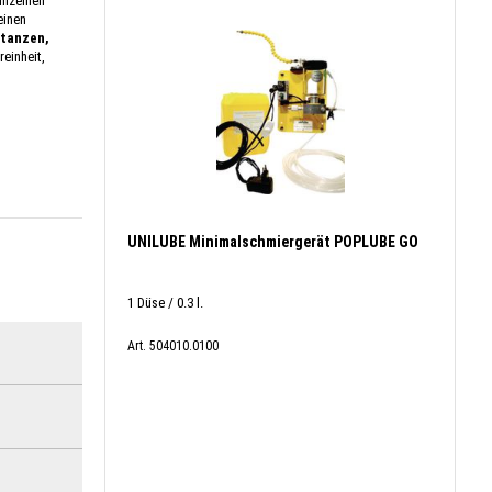
inzelnen
einen
Stanzen,
reinheit,
UNILUBE Minimalschmiergerät POPLUBE GO
1 Düse / 0.3 l.
Art. 504010.0100