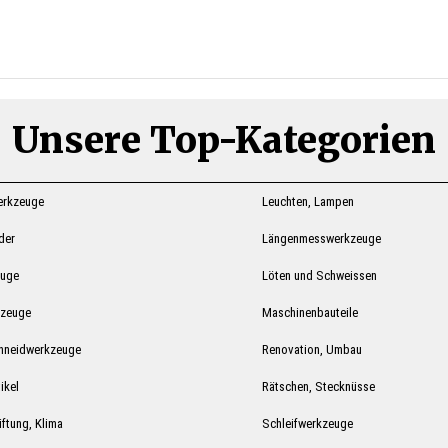
Unsere Top-Kategorien
erkzeuge
Leuchten, Lampen
ider
Längenmesswerkzeuge
euge
Löten und Schweissen
kzeuge
Maschinenbauteile
hneidwerkzeuge
Renovation, Umbau
ikel
Rätschen, Stecknüsse
ftung, Klima
Schleifwerkzeuge