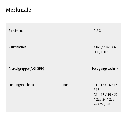
Merkmale
Sortiment
B / C
Räumnadeln
4 B-1 / 5 B-1 / 6
C-1 / 8 C-1
Artikelgruppe (ARTGRP)
Fertigungstechnik
Führungsbüchsen
mm
B1 = 12 / 14 / 15
/ 16
C1 = 18 / 19 / 20
/ 22 / 24 / 25 /
26 / 28 / 30