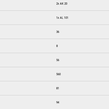
2x AK 20
1x AL 101
36
8
56
560
81
94