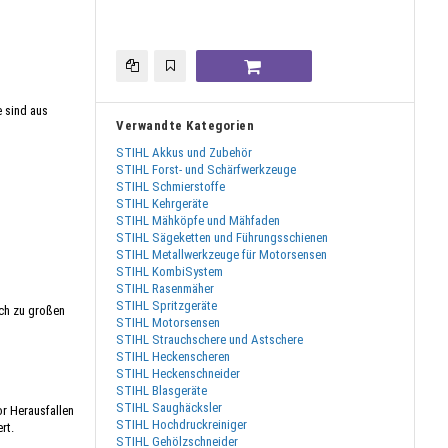
e sind aus
Verwandte Kategorien
STIHL Akkus und Zubehör
STIHL Forst- und Schärfwerkzeuge
STIHL Schmierstoffe
STIHL Kehrgeräte
STIHL Mähköpfe und Mähfaden
STIHL Sägeketten und Führungsschienen
STIHL Metallwerkzeuge für Motorsensen
STIHL KombiSystem
STIHL Rasenmäher
STIHL Spritzgeräte
rch zu großen
STIHL Motorsensen
STIHL Strauchschere und Astschere
STIHL Heckenscheren
STIHL Heckenschneider
STIHL Blasgeräte
STIHL Saughäcksler
or Herausfallen
STIHL Hochdruckreiniger
rt.
STIHL Gehölzschneider