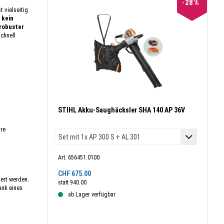
28
%
 vielseitig
 kein
robuster
chnell
STIHL Akku-Saughäcksler SHA 140 AP 36V
hre
Art. 656451.0100
CHF
675.00
ert werden.
statt
940.00
ank eines
ab Lager verfügbar