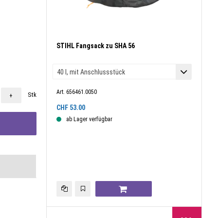
STIHL Fangsack zu SHA 56
Art. 656461.0050
Stk
+
CHF
53.00
ab Lager verfügbar