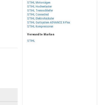
STIHL Motorsägen
STIHL Hochentaster
STIHL Trennschleifer
STIHL Connected
STIHL Elektrohäcksler
STIHL Gurtsystem ADVANCE X-Flex
STIHL Kompressoren
Verwandte Marken
STIHL