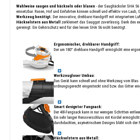
Wahlweise saugen und häckseln oder blasen
- der Saughäcksler SHA 56 a
einsetzbar. Rasen, Hof und Einfahrten können schnell und effektiv von Laub,
Werkzeug benötigt.
Der innovative, drehbare Handgriff mit integriertem Lu
Häckselstern aus Metall
zerkleinert das Sauggut zuverlässig. Dank des e
gereinigt. Ein Gehörschutz wird für den leisen SHA 56 nicht benötigt.
Ergonomischer, drehbarer Handgriff:
Der um 180° drehbare Handgriff ermöglicht eine ergo
Werkzeugloser Umbau:
Das Gerät kann schnell und ohne Werkzeug vom Blas-
ordnungsgerecht eingesteckt sind bzw. das Gitter eing
Smart designter Fangsack:
Der 40l-Fangsack kann in nur wenigen Schritten entle
Ein sehr langer Reissverschluss mit Kordel ermöglich
durchdachten, asymetrischem Designs bläht sich der Fa
Häckselstern aus Metall: