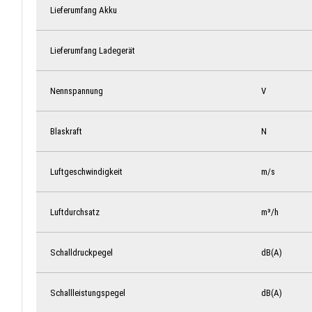
Lieferumfang Akku
Lieferumfang Ladegerät
Nennspannung
V
Blaskraft
N
Luftgeschwindigkeit
m/s
Luftdurchsatz
m³/h
Schalldruckpegel
dB(A)
Schallleistungspegel
dB(A)