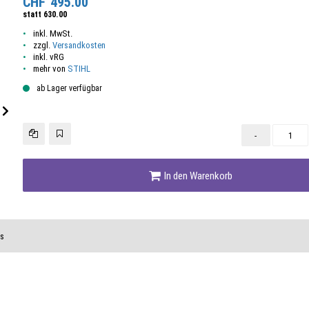
CHF
495.00
statt
630.00
inkl. MwSt.
zzgl.
Versandkosten
inkl. vRG
mehr von
STIHL
ab Lager verfügbar
-
In den Warenkorb
us