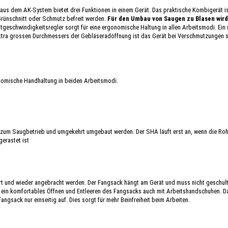
us dem AK-System bietet drei Funktionen in einem Gerät. Das praktische Kombigerät ist
 Grünschnitt oder Schmutz befreit werden.
Für den Umbau von Saugen zu Blasen wird
ftgeschwindigkeitsregler sorgt für eine ergonomische Haltung in allen Arbeitsmodi. Ein
xtra grossen Durchmessers der Gebläseradöffnung ist das Gerät bei Verschmutzungen s
nomische Handhaltung in beiden Arbeitsmodi.
 zum Saugbetrieb und umgekehrt umgebaut werden. Der SHA läuft erst an, wenn die Ro
erastet ist
ert und wieder angebracht werden. Der Fangsack hängt am Gerät und muss nicht geschult
t ein komfortables Öffnen und Entleeren des Fangsacks auch mit Arbeitshandschuhen. D
ngsack nur einseitig auf. Dies sorgt für mehr Beinfreiheit beim Arbeiten.